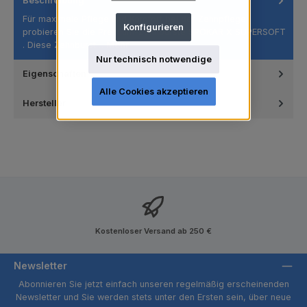
Beschreibung
Für maximale Pflege und Komfort bei der Zahnpflege
Konfigurieren
probieren Sie die Premium-Zahnbürste SPOKAR X SUPERSOFT
. Diese Zahnbürst…
Mehr
Nur technisch notwendige
Eigenschaften
Alle Cookies akzeptieren
Hersteller
Kostenloser Versand ab 250 €
Newsletter
Abonnieren Sie jetzt einfach unseren regelmäßig erscheinenden
Newsletter und Sie werden stets unter den Ersten sein, über neue