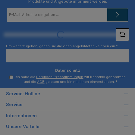
Produkte und Angebote informiert werden.
E-
Mail-
Adresse
*
Loading...
Um weiterzugehen, geben Sie die oben abgebildeten Zeichen ein
*
Datenschutz
Ich habe die
Datenschutzbestimmungen
zur Kenntnis genommen
und die
AGB
gelesen und bin mit ihnen einverstanden.
*
Service-Hotline
Service
Informationen
Unsere Vorteile