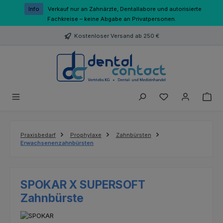
Zum Hauptinhalt springen
Info
Verkauf nur an Zahnärzte, Dentallabore und autorisierte
Fachkreise – keine Abgabe an Privatpersonen.
Kostenloser Versand ab 250 €
Du hast 0 Produk
Praxisbedarf
Prophylaxe
Zahnbürsten
Erwachsenenzahnbürsten
SPOKAR X SUPERSOFT
Zahnbürste