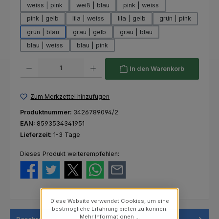
weiss | pink
weiß | blau
pink | weiss
pink | gelb
lila | weiss
lila | gelb
grün | pink
grün | blau
grau | gelb
grau | blau
blau | weiss
blau | pink
Produkt Anzahl: Gib den gewünschten Wert ein oder benutze die Schaltfl
In den Warenkorb
Zum Merkzettel hinzufügen
Produktnummer:
3426789094/2
EAN:
8593534341951
Lieferzeit:
1-3 Tage
Dieses Produkt weiterempfehlen:
Diese Website verwendet Cookies, um eine
bestmögliche Erfahrung bieten zu können.
Mehr Informationen ...