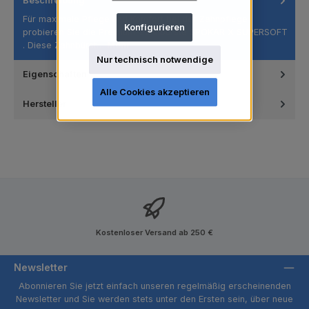
Beschreibung
Für maximale Pflege und Komfort bei der Zahnpflege
Konfigurieren
probieren Sie die Premium-Zahnbürste SPOKAR X SUPERSOFT
. Diese Zahnbürst…
Mehr
Nur technisch notwendige
Eigenschaften
Alle Cookies akzeptieren
Hersteller
Kostenloser Versand ab 250 €
Newsletter
Abonnieren Sie jetzt einfach unseren regelmäßig erscheinenden
Newsletter und Sie werden stets unter den Ersten sein, über neue