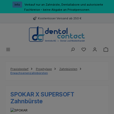
Zum Hauptinhalt springen
Info
Verkauf nur an Zahnärzte, Dentallabore und autorisierte
Fachkreise – keine Abgabe an Privatpersonen.
Kostenloser Versand ab 250 €
Du hast 0 Produk
Praxisbedarf
Prophylaxe
Zahnbürsten
Erwachsenenzahnbürsten
SPOKAR X SUPERSOFT
Zahnbürste