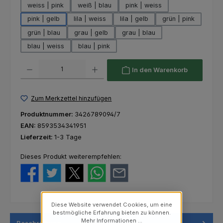
weiss | pink
weiß | blau
pink | weiss
pink | gelb
lila | weiss
lila | gelb
grün | pink
grün | blau
grau | gelb
grau | blau
blau | weiss
blau | pink
Produkt Anzahl: Gib den gewünschten Wert ein oder benutze die Schaltfl
In den Warenkorb
Zum Merkzettel hinzufügen
Produktnummer:
3426789094/7
EAN:
8593534341951
Lieferzeit:
1-3 Tage
Dieses Produkt weiterempfehlen:
Diese Website verwendet Cookies, um eine
bestmögliche Erfahrung bieten zu können.
Mehr Informationen ...