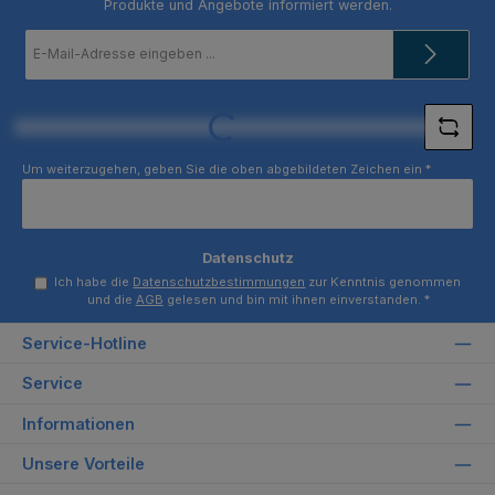
Produkte und Angebote informiert werden.
E-
Mail-
Adresse
*
Loading...
Um weiterzugehen, geben Sie die oben abgebildeten Zeichen ein
*
Datenschutz
Ich habe die
Datenschutzbestimmungen
zur Kenntnis genommen
und die
AGB
gelesen und bin mit ihnen einverstanden.
*
Service-Hotline
Service
Informationen
Unsere Vorteile