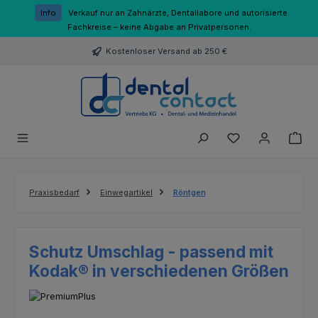
Zum Hauptinhalt springen
Info
Verkauf nur an Zahnärzte, Dentallabore und autorisierte
Fachkreise – keine Abgabe an Privatpersonen.
Kostenloser Versand ab 250 €
Du hast 0 Produk
Praxisbedarf
Einwegartikel
Röntgen
Schutz Umschlag - passend mit
Kodak® in verschiedenen Größen