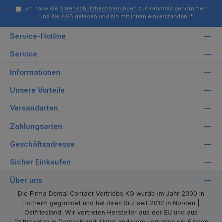
Ich habe die
Datenschutzbestimmungen
zur Kenntnis genommen
und die
AGB
gelesen und bin mit ihnen einverstanden.
*
Service-Hotline
Service
Informationen
Unsere Vorteile
Versandarten
Zahlungsarten
Geschäftsadresse
Sicher Einkaufen
Über uns
Die Firma Dental Contact Vertriebs KG wurde im Jahr 2000 in
Hofheim gegründet und hat ihren Sitz seit 2012 in Norden |
Ostfriesland. Wir vertreten Hersteller aus der EU und aus
Drittstaaten in Deutschland. Unter anderem vertreten wir Firmen