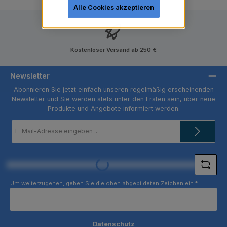
Alle Cookies akzeptieren
Kostenloser Versand ab 250 €
Newsletter
Abonnieren Sie jetzt einfach unseren regelmäßig erscheinenden
Newsletter und Sie werden stets unter den Ersten sein, über neue
Produkte und Angebote informiert werden.
E-
Mail-
Adresse
*
Loading...
Um weiterzugehen, geben Sie die oben abgebildeten Zeichen ein
*
Datenschutz