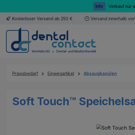
Info
Verkauf nur 
m Hauptinhalt springen
Zur Suche springen
Zur Hauptnavigation springen
Kostenloser Versand ab 250 €
Versand innerhalb vo
Praxisbedarf
Einwegartikel
Absaugkanülen
Soft Touch™ Speichelsa
Bildergalerie überspringen