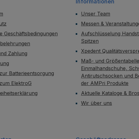
Informationen
um
Unser Team
utz
Messen & Veranstaltung
ne Geschäftsbedingungen
Aufschlüsselung Handst
Spitzen
sbelehrungen
Xpedent Qualitätsversp
und Zahlung
Maß- und Größentabelle
dung
Einmalhandschuhe, Sch
zur Batterieentsorgung
Antirutschsocken und B
 zum ElektroG
der AMPri Produkte
reiheitserklärung
Aktuelle Kataloge & Br
Wir über uns