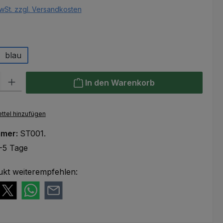
wSt. zzgl. Versandkosten
hlen
blau
l: Gib den gewünschten Wert ein oder benutze die Schaltflächen um
In den Warenkorb
ttel hinzufügen
mmer:
ST001.
-5 Tage
ukt weiterempfehlen: