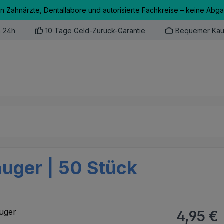
an Zahnärzte, Dentallabore und autorisierte Fachkreise – keine Abg
n 24h
10 Tage Geld-Zurück-Garantie
Bequemer Kau
uger | 50 Stück
Regulärer Pr
4,95 €