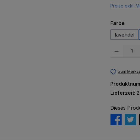
Preise exkl. M
auswä
Farbe
lavendel
Produkt Anzah
Zum Merkze
Produktnu
Lieferzeit:
2
Dieses Prod