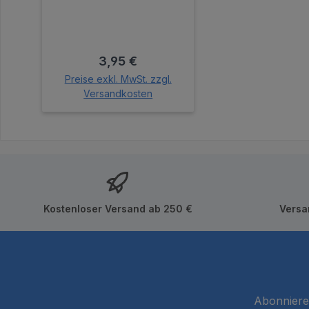
Regulärer Preis:
3,95 €
Preise exkl. MwSt. zzgl.
Versandkosten
In den Warenkorb
Kostenloser Versand ab 250 €
Versa
Abonnieren