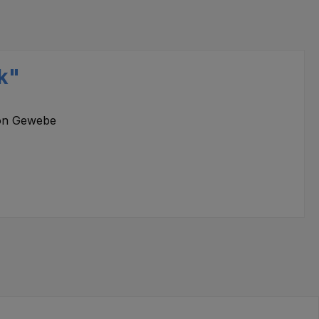
k"
von Gewebe