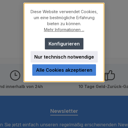
Diese Website verwendet Cookies,
um eine bestmögliche Erfahrung
bieten zu können.
Mehr Informationen ...
Konfigurieren
Nur technisch notwendige
Alle Cookies akzeptieren
nd innerhalb von 24h
10 Tage Geld-Zurück-Ga
Newsletter
 Sie jetzt einfach unseren regelmäßig erscheinenden New