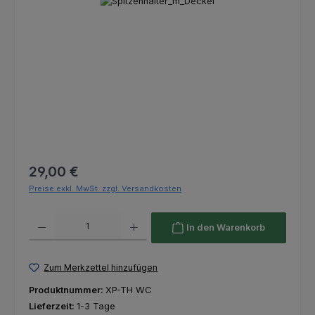
Bildergalerie überspringen
Regulärer Preis:
29,00 €
Preise exkl. MwSt. zzgl. Versandkosten
Produkt Anzahl: Gib den gewünschten Wert ein oder benutze die Schaltfl
In den Warenkorb
Zum Merkzettel hinzufügen
Produktnummer:
XP-TH WC
Lieferzeit:
1-3 Tage