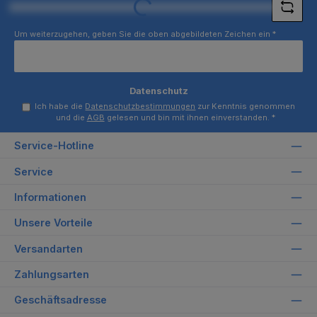
Loading...
Um weiterzugehen, geben Sie die oben abgebildeten Zeichen ein
*
Datenschutz
Ich habe die
Datenschutzbestimmungen
zur Kenntnis genommen
und die
AGB
gelesen und bin mit ihnen einverstanden.
*
Service-Hotline
Service
Informationen
Unsere Vorteile
Versandarten
Zahlungsarten
Geschäftsadresse