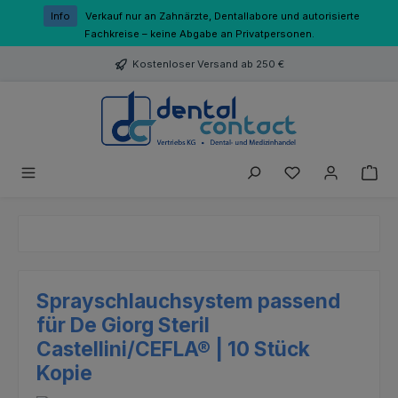
Zum Hauptinhalt springen
Info
Verkauf nur an Zahnärzte, Dentallabore und autorisierte
Fachkreise – keine Abgabe an Privatpersonen.
Kostenloser Versand ab 250 €
Du hast 0 Produk
Sprayschlauchsystem passend
für De Giorg Steril
Castellini/CEFLA® | 10 Stück
Kopie