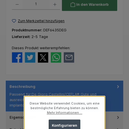
Produkt Anzahl: Gib den gewünschten Wert ein oder benutze die Schaltfl
In den Warenkorb
Zum Merkzettel hinzufügen
Produktnummer:
DEF6435DEG
Lieferzeit:
2-5 Tage
Dieses Produkt weiterempfehlen:
Beschreibung
Passend für:De Giorg Castellini/CEFLA® Gute und
ausreichende Kühlung ist für den Erfolg eines
Diese Website verwendet Cookies, um eine
implantologischen Eingriffs vo…
Mehr
bestmögliche Erfahrung bieten zu können.
Mehr Informationen ...
Eigenschaften
Konfigurieren