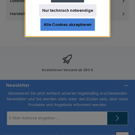
Datenblätter
Nur technisch notwendige
Hersteller
Alle Cookies akzeptieren
Kostenloser Versand ab 250 €
Newsletter
Abonnieren Sie jetzt einfach unseren regelmäßig erscheinenden
Newsletter und Sie werden stets unter den Ersten sein, über neue
Produkte und Angebote informiert werden.
E-
Mail-
Adresse
*