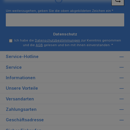
Loading...
Um weiterzugehen, geben Sie die oben abgebildeten Zeichen ein
*
Datenschutz
Ich habe die
Datenschutzbestimmungen
zur Kenntnis genommen
und die
AGB
gelesen und bin mit ihnen einverstanden.
*
Service-Hotline
Service
Informationen
Unsere Vorteile
Versandarten
Zahlungsarten
Geschäftsadresse