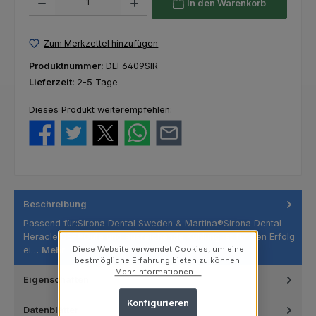
In den Warenkorb
Zum Merkzettel hinzufügen
Produktnummer:
DEF6409SIR
Lieferzeit:
2-5 Tage
Dieses Produkt weiterempfehlen:
Beschreibung
Passend für:Sirona Dental Sweden & Martina®Sirona Dental
Heracle DEF®Gute und ausreichende Kühlung ist für den Erfolg
ei…
Mehr
Diese Website verwendet Cookies, um eine
bestmögliche Erfahrung bieten zu können.
Mehr Informationen ...
Eigenschaften
Konfigurieren
Datenblätter