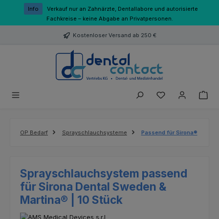
Zum Hauptinhalt springen
Info
Verkauf nur an Zahnärzte, Dentallabore und autorisierte
Fachkreise – keine Abgabe an Privatpersonen.
Kostenloser Versand ab 250 €
Du hast 0 Produk
OP Bedarf
Sprayschlauchsysteme
Passend für Sirona®
Sprayschlauchsystem passend
für Sirona Dental Sweden &
Martina® | 10 Stück