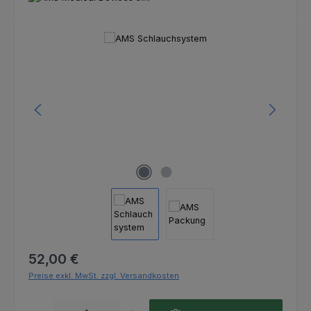
Bildergalerie überspringen
Regulärer Preis:
52,00 €
Preise exkl. MwSt. zzgl. Versandkosten
Produkt Anzahl: Gib den gewünschten Wert ein oder benutze die Schaltfl