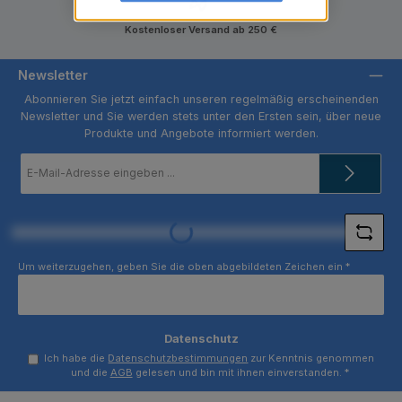
Kostenloser Versand ab 250 €
Newsletter
Abonnieren Sie jetzt einfach unseren regelmäßig erscheinenden
Newsletter und Sie werden stets unter den Ersten sein, über neue
Produkte und Angebote informiert werden.
E-
Mail-
Adresse
*
Loading...
Um weiterzugehen, geben Sie die oben abgebildeten Zeichen ein
*
Datenschutz
Ich habe die
Datenschutzbestimmungen
zur Kenntnis genommen
und die
AGB
gelesen und bin mit ihnen einverstanden.
*