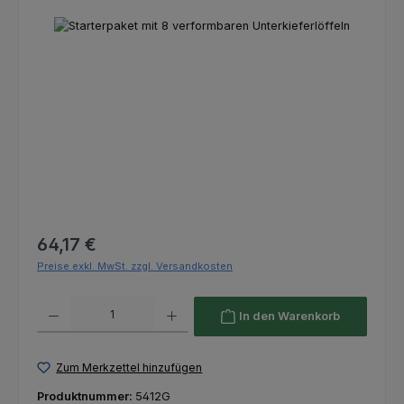
Bildergalerie überspringen
Regulärer Preis:
64,17 €
Preise exkl. MwSt. zzgl. Versandkosten
Produkt Anzahl: Gib den gewünschten Wert ein oder benutze die Schaltfl
In den Warenkorb
Zum Merkzettel hinzufügen
Produktnummer:
5412G