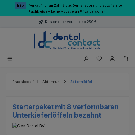
Zum Hauptinhalt springen
Info
Verkauf nur an Zahnärzte, Dentallabore und autorisierte
Fachkreise – keine Abgabe an Privatpersonen.
Kostenloser Versand ab 250 €
Du hast 0 Produk
Praxisbedarf
Abformung
Abformlöffel
Starterpaket mit 8 verformbaren
Unterkieferlöffeln bezahnt