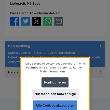
Lieferzeit:
1-3 Tage
Dieses Produkt weiterempfehlen:
Beschreibung
Starterpaket mit 8 Borderlock verformbaren
Unterkieferlöffeln: je 1 UK-Löffel, Nr 51-58, Zirkel, Meßtabelle,
Aufbewahrungsbe…
Mehr
Diese Website verwendet Cookies, um eine
bestmögliche Erfahrung bieten zu können.
Mehr Informationen ...
Hersteller
Konfigurieren
Nur technisch notwendige
Alle Cookies akzeptieren