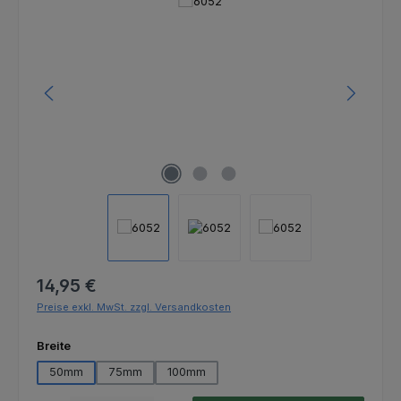
Bildergalerie überspringen
Regulärer Preis:
14,95 €
Preise exkl. MwSt. zzgl. Versandkosten
auswählen
Breite
50mm
75mm
100mm