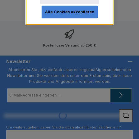
Alle Cookies akzeptieren
Kostenloser Versand ab 250 €
Newsletter
Abonnieren Sie jetzt einfach unseren regelmäßig erscheinenden
Newsletter und Sie werden stets unter den Ersten sein, über neue
Produkte und Angebote informiert werden.
E-
Mail-
Adresse
*
Loading...
Um weiterzugehen, geben Sie die oben abgebildeten Zeichen ein
*