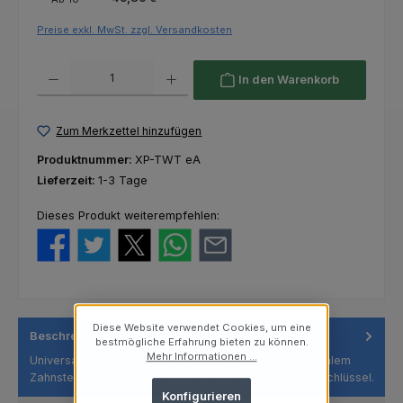
Preise exkl. MwSt. zzgl. Versandkosten
Produkt Anzahl: Gib den gewünschten Wert ein oder benutze die Schaltfl
In den Warenkorb
Zum Merkzettel hinzufügen
Produktnummer:
XP-TWT eA
Lieferzeit:
1-3 Tage
Dieses Produkt weiterempfehlen:
Diese Website verwendet Cookies, um eine
Beschreibung
bestmögliche Erfahrung bieten zu können.
Mehr Informationen ...
Universal. Präzise Entfernung von festem supragingivalem
Zahnstein in allen Quadranten. Inklusive Drehmomentschlüssel.
Konfigurieren