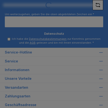
Loading...
Um weiterzugehen, geben Sie die oben abgebildeten Zeichen ein
*
Datenschutz
Ich habe die
Datenschutzbestimmungen
zur Kenntnis genommen
und die
AGB
gelesen und bin mit ihnen einverstanden.
*
Service-Hotline
Service
Informationen
Unsere Vorteile
Versandarten
Zahlungsarten
Geschäftsadresse