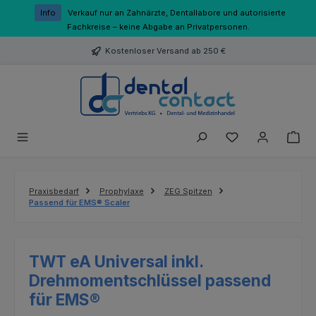
Zum Hauptinhalt springen
Info
Verkauf nur an Zahnärzte, Dentallabore und autorisierte
Fachkreise – keine Abgabe an Privatpersonen.
Kostenloser Versand ab 250 €
Du hast 0 Produk
Praxisbedarf
Prophylaxe
ZEG Spitzen
Passend für EMS® Scaler
TWT eA Universal inkl.
Drehmomentschlüssel passend
für EMS®