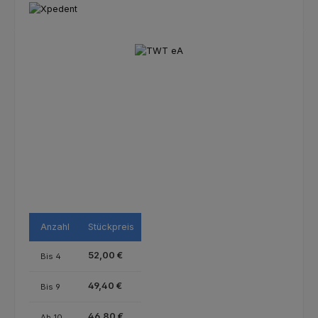
Bildergalerie überspringen
Anzahl
Stückpreis
52,00 €
Bis
4
49,40 €
Bis
9
46,80 €
Ab
10