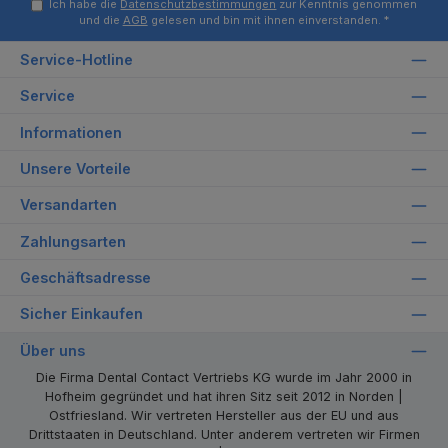
Ich habe die
Datenschutzbestimmungen
zur Kenntnis genommen
und die
AGB
gelesen und bin mit ihnen einverstanden.
*
Service-Hotline
Service
Informationen
Unsere Vorteile
Versandarten
Zahlungsarten
Geschäftsadresse
Sicher Einkaufen
Über uns
Die Firma Dental Contact Vertriebs KG wurde im Jahr 2000 in
Hofheim gegründet und hat ihren Sitz seit 2012 in Norden |
Ostfriesland. Wir vertreten Hersteller aus der EU und aus
Drittstaaten in Deutschland. Unter anderem vertreten wir Firmen