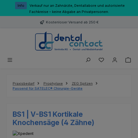
Zum Hauptinhalt springen
Info
Verkauf nur an Zahnärzte, Dentallabore und autorisierte
Fachkreise – keine Abgabe an Privatpersonen.
Kostenloser Versand ab 250 €
Du hast 0 Produk
Praxisbedarf
Prophylaxe
ZEG Spitzen
Passend für SATELEC® Chirurgie-Geräte
BS1 | V-BS1 Kortikale
Knochensäge (4 Zähne)