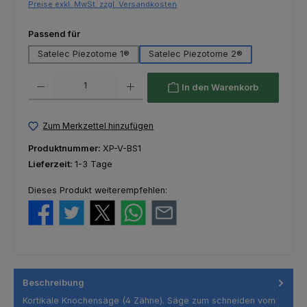
Preise exkl. MwSt. zzgl. Versandkosten
auswählen
Passend für
Satelec Piezotome 1®
Satelec Piezotome 2®
Produkt Anzahl: Gib den gewünschten Wert ein oder benutze die Schaltfl
In den Warenkorb
Zum Merkzettel hinzufügen
Produktnummer:
XP-V-BS1
Lieferzeit:
1-3 Tage
Dieses Produkt weiterempfehlen:
Beschreibung
Kortikale Knochensäge (4 Zähne). Säge zum schneiden vom