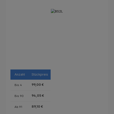
Bildergalerie überspringen
Anzahl
Stückpreis
99,00 €
Bis
4
94,05 €
Bis
90
89,10 €
Ab
91