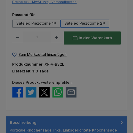
Preise exkl. MwSt. zzgl. Versandkosten
auswählen
Passend für
Satelec Piezotome 1®
Satelec Piezotome 2®
Produkt Anzahl: Gib den gewünschten Wert ein oder benutze die Schaltfl
In den Warenkorb
Zum Merkzettel hinzufügen
Produktnummer:
XP-V-BS2L
Lieferzeit:
1-3 Tage
Dieses Produkt weiterempfehlen:
Beschreibung
Kortikale Knochensäge links. Linksgerichtete Knochensäge