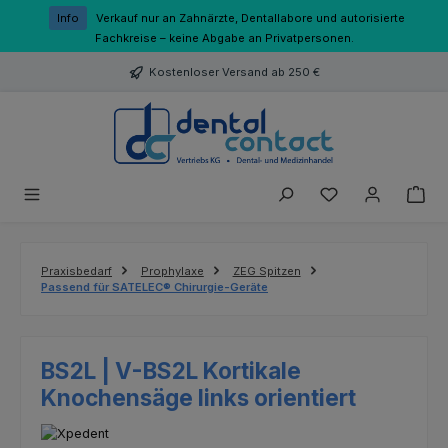
Zum Hauptinhalt springen
Info
Verkauf nur an Zahnärzte, Dentallabore und autorisierte
Fachkreise – keine Abgabe an Privatpersonen.
Kostenloser Versand ab 250 €
Du hast 0 Produk
Praxisbedarf
Prophylaxe
ZEG Spitzen
Passend für SATELEC® Chirurgie-Geräte
BS2L | V-BS2L Kortikale
Knochensäge links orientiert