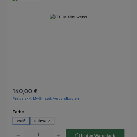
Bildergalerie überspringen
Regulärer Preis:
140,00 €
Preise exkl. MwSt. zzgl. Versandkosten
auswählen
Farbe
weiß
schwarz
Produkt Anzahl: Gib den gewünschten Wert ein oder benutze die Schaltfl
In den Warenkorb