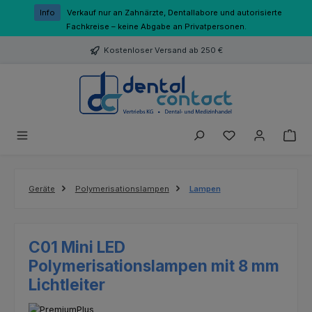
Zum Hauptinhalt springen
Info
Verkauf nur an Zahnärzte, Dentallabore und autorisierte
Fachkreise – keine Abgabe an Privatpersonen.
Kostenloser Versand ab 250 €
Du hast 0 Produk
Geräte
Polymerisationslampen
Lampen
C01 Mini LED
Polymerisationslampen mit 8 mm
Lichtleiter