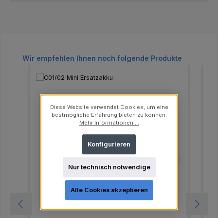
Produktgalerie überspringen
Wir empfehlen Ihnen noch folgende Produkte
Diese Website verwendet Cookies, um eine
bestmögliche Erfahrung bieten zu können.
Mehr Informationen ...
Konfigurieren
Nur technisch notwendige
Ersatzakku für Premium Plus C01/C02
E
Mini Lampe
Alle Cookies akzeptieren