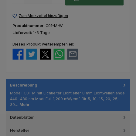
Zum Merkzettel hinzufügen
Produktnummer:
C01-M-W
Lieferzeit:
1-3 Tage
Dieses Produkt weiterempfehlen:
Beschreibung
Modell C01-M mit Lichtleiter Lichtleiter 8 mm Lichtwellenlänge
440~480 nm Modi Full 1,200 mW/cm² für 5, 10, 15, 20, 25,
30…
Mehr
Datenblätter
Hersteller