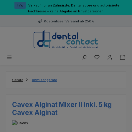
Zum Hauptinhalt springen
Info
Verkauf nur an Zahnärzte, Dentallabore und autorisierte
Fachkreise – keine Abgabe an Privatpersonen.
Kostenloser Versand ab 250 €
Du hast 0 Produk
Geräte
Anmischgeräte
Cavex Alginat Mixer II inkl. 5 kg
Cavex Alginat