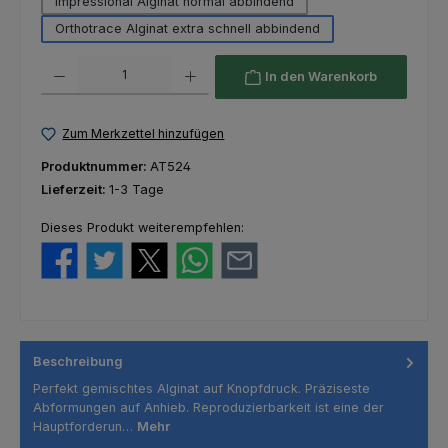
Impressional Alginat normal abbindend
Orthotrace Alginat extra schnell abbindend
Produkt Anzahl: Gib den gewünschten Wert ein oder benutze die Schaltfl
In den Warenkorb
Zum Merkzettel hinzufügen
Produktnummer:
AT524
Lieferzeit:
1-3 Tage
Dieses Produkt weiterempfehlen:
Beschreibung
Perfekt gemischtes Alginat auf Knopfdruck. Präziseste
Abformungen auf Anhieb. Reproduzierbarkeit ist eine der
Hauptforderun…
Mehr