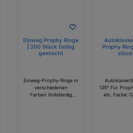
Einweg Prophy Ringe
Autoklavie
| 200 Stück farbig
Prophy Ring
gemischt
stück
Einweg-Prophy-Ringe in
Autoklavierb
verschiedenen
135° Für Prop
Farben Vollständig
etc. Farbe: 
wegwerfbar, um Zeit zu
Stück pro P
sparen und
Kreuzkontaminationen
zu
vermeiden Verschiedene