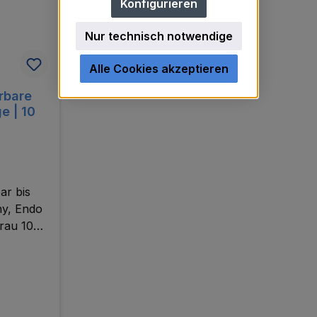
Konfigurieren
Nur technisch notwendige
Alle Cookies akzeptieren
rbare
e | 10
ar bis
hy, Endo
Grau 10
ackung