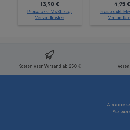
Regulärer Preis:
Regulä
13,90 €
4,95 
Farben sind
Blau/Lavendel/Gelb/Grü
Preise exkl. MwSt. zzgl.
Preise exkl. MwS
Versandkosten
Versandko
n/Weiß 200 Stück pro
Karton
In den Warenkorb
In den Wa
Kostenloser Versand ab 250 €
Versa
Abonnieren
Sie wer