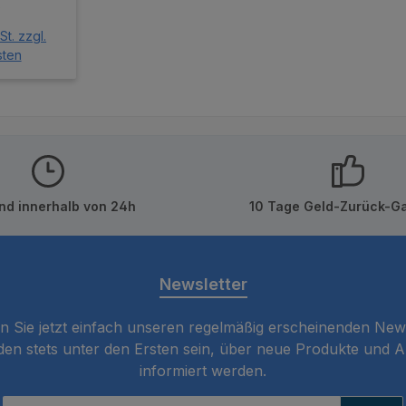
rer Preis:
€
t. zzgl.
sten
renkorb
nd innerhalb von 24h
10 Tage Geld-Zurück-Ga
Newsletter
 Sie jetzt einfach unseren regelmäßig erscheinenden New
den stets unter den Ersten sein, über neue Produkte und 
informiert werden.
E-