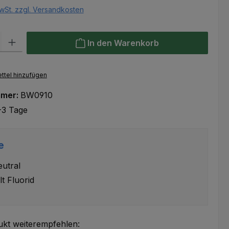
wSt. zzgl. Versandkosten
l: Gib den gewünschten Wert ein oder benutze die Schaltflächen um
In den Warenkorb
ttel hinzufügen
mmer:
BW0910
-3 Tage
e
utral
lt Fluorid
ukt weiterempfehlen: