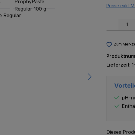
Preise exkl. M
Produkt Anzah
Zum Merkze
Produktnu
Lieferzeit:
1
Vorteil
pH-ne
Enthä
Dieses Prod