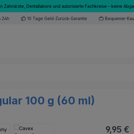
an Zahnärzte, Dentallabore und autorisierte Fachkreise – keine Abg
n 24h
10 Tage Geld-Zurück-Garantie
Bequemer Kau
ular 100 g (60 ml)
Regulärer Pr
9,95 €