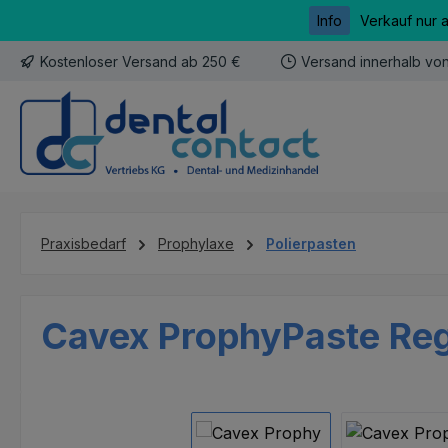
Info
Verkauf nur 
m Hauptinhalt springen
Zur Suche springen
Zur Hauptnavigation springen
Kostenloser Versand ab 250 €
Versand innerhalb vo
Praxisbedarf
Prophylaxe
Polierpasten
Cavex ProphyPaste Reg
Bildergalerie überspringen