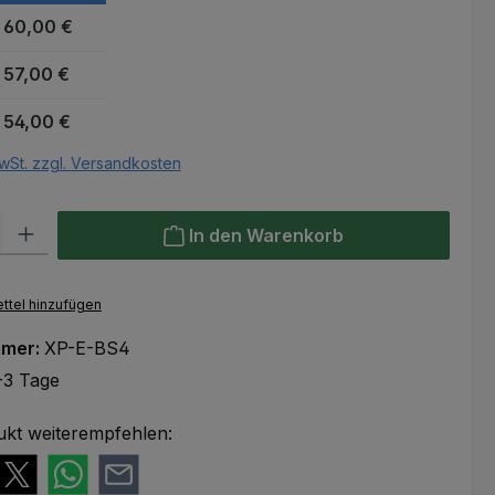
60,00 €
57,00 €
54,00 €
wSt. zzgl. Versandkosten
l: Gib den gewünschten Wert ein oder benutze die Schaltflächen um
In den Warenkorb
ttel hinzufügen
mmer:
XP-E-BS4
-3 Tage
ukt weiterempfehlen: