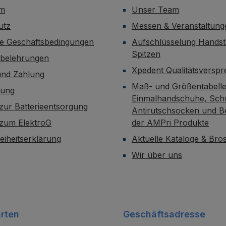
um
Unser Team
utz
Messen & Veranstaltung
ne Geschäftsbedingungen
Aufschlüsselung Handst
Spitzen
sbelehrungen
Xpedent Qualitätsversp
und Zahlung
Maß- und Größentabelle
dung
Einmalhandschuhe, Sch
zur Batterieentsorgung
Antirutschsocken und B
 zum ElektroG
der AMPri Produkte
reiheitserklärung
Aktuelle Kataloge & Br
Wir über uns
rten
Geschäftsadresse