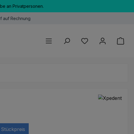
abe an Privatpersonen.
f auf Rechnung
Du hast 0 Produkte au
Stückpreis