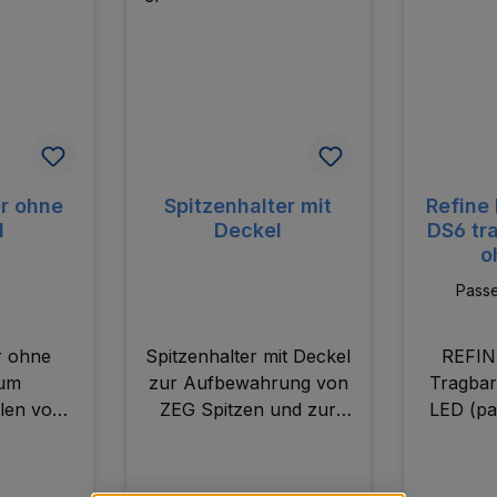
er ohne
Spitzenhalter mit
Refine 
l
Deckel
DS6 tr
o
Passe
r ohne
Spitzenhalter mit Deckel
REFIN
zum
zur Aufbewahrung von
Tragbar
len von
ZEG Spitzen und zur
LED (p
itzensets.
Zusammenstellung von
Spitz
Spitzensets.
Max
Tragbar