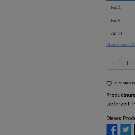
Bis
4
Bis
9
Ab
10
Preise exkl. M
Produkt Anzah
Zum Merkze
Produktnu
Lieferzeit:
1
Dieses Prod