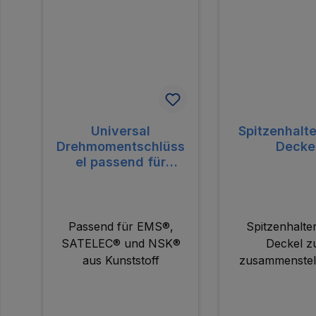
Universal
Spitzenhalt
Drehmomentschlüss
Decke
el passend für
EMS®, SATELEC®
und NSK® aus
Kunststoff
Passend für EMS®,
Spitzenhalte
SATELEC® und NSK®
Deckel 
aus Kunststoff
zusammenstel
individuellen Sp