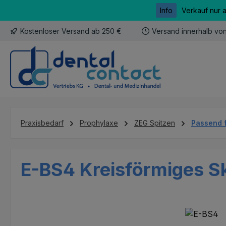
Info
Verkauf nur 
m Hauptinhalt springen
Zur Suche springen
Zur Hauptnavigation springen
Kostenloser Versand ab 250 €
Versand innerhalb vo
Praxisbedarf
Prophylaxe
ZEG Spitzen
Passend 
E-BS4 Kreisförmiges Sk
Bildergalerie überspringen