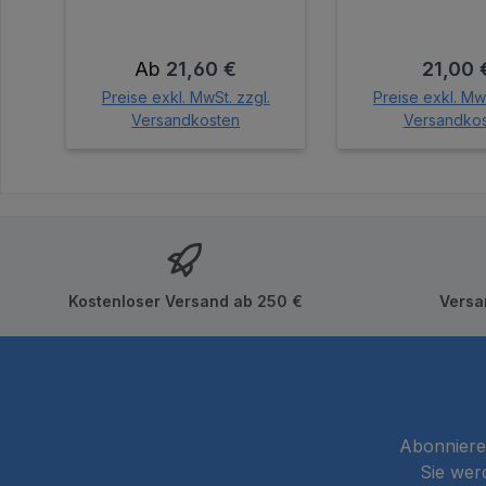
Regulärer Preis:
Regulär
Ab
21,60 €
21,00 
Preise exkl. MwSt. zzgl.
Preise exkl. MwS
Versandkosten
Versandko
In den Wa
Kostenloser Versand ab 250 €
Versa
Abonnieren
Sie wer