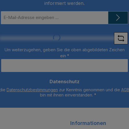
Gewich
informiert werden.
Gerät) 
Jahr G
E-
Mail-
Scal
Adresse
*
Loading...
Um weiterzugehen, geben Sie die oben abgebildeten Zeichen
ein
*
Datenschutz
 die
Datenschutzbestimmungen
zur Kenntnis genommen und die
AG
bin mit ihnen einverstanden.
*
Informationen