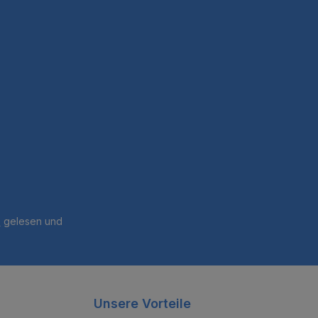
t; 0,6 kg (nur
Farbe: Weiß Ein
arantie (außer
er-Spitzen)
B
gelesen und
Unsere Vorteile