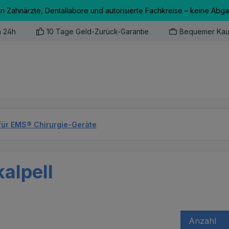
an Zahnärzte, Dentallabore und autorisierte Fachkreise – keine Abg
n 24h
10 Tage Geld-Zurück-Garantie
Bequemer Kau
für EMS® Chirurgie-Geräte
alpell
Anzahl