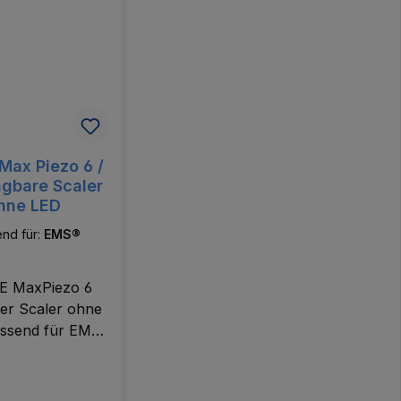
Max Piezo 6 /
agbare Scaler
hne LED
nd für:
EMS®
E MaxPiezo 6
er Scaler ohne
assend für EMS
en) & REFINE
Piezo DS6
er Scaler ohne