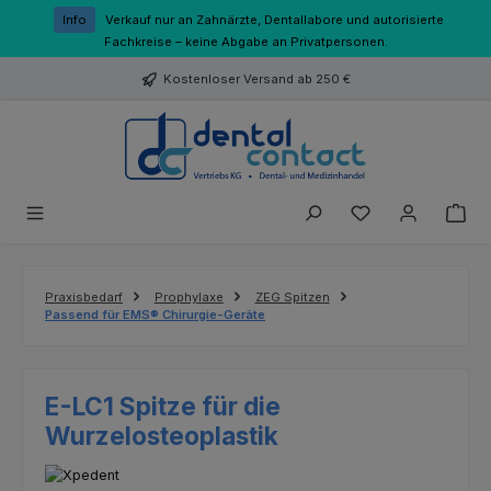
Zum Hauptinhalt springen
Info
Verkauf nur an Zahnärzte, Dentallabore und autorisierte
Fachkreise – keine Abgabe an Privatpersonen.
Kostenloser Versand ab 250 €
Du hast 0 Produk
Praxisbedarf
Prophylaxe
ZEG Spitzen
Passend für EMS® Chirurgie-Geräte
E-LC1 Spitze für die
Wurzelosteoplastik