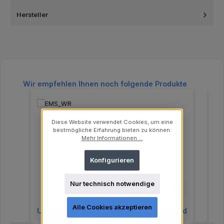
Hersteller
Produktgalerie überspringen
Wir empfehlen Ihnen noch folgende Produkte
Diese Website verwendet Cookies, um eine
bestmögliche Erfahrung bieten zu können.
Mehr Informationen ...
Konfigurieren
Nur technisch notwendige
Alle Cookies akzeptieren
Universal Drehmomentschlüssel passend
für EMS®, SATELEC® und NSK® aus