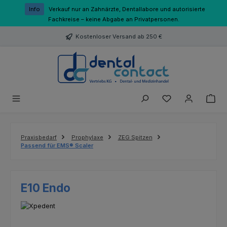
Zum Hauptinhalt springen
Info
Verkauf nur an Zahnärzte, Dentallabore und autorisierte
Fachkreise – keine Abgabe an Privatpersonen.
Kostenloser Versand ab 250 €
Du hast 0 Produk
Praxisbedarf
Prophylaxe
ZEG Spitzen
Passend für EMS® Scaler
E10 Endo