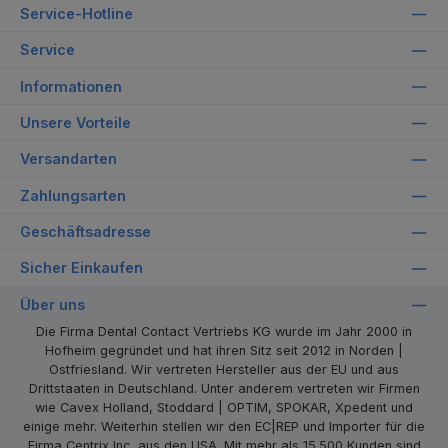
Service-Hotline
Service
Informationen
Unsere Vorteile
Versandarten
Zahlungsarten
Geschäftsadresse
Sicher Einkaufen
Über uns
Die Firma Dental Contact Vertriebs KG wurde im Jahr 2000 in
Hofheim gegründet und hat ihren Sitz seit 2012 in Norden |
Ostfriesland. Wir vertreten Hersteller aus der EU und aus
Drittstaaten in Deutschland. Unter anderem vertreten wir Firmen
wie Cavex Holland, Stoddard | OPTIM, SPOKAR, Xpedent und
einige mehr. Weiterhin stellen wir den EC|REP und Importer für die
Firma Centrix Inc. aus den USA. Mit mehr als 15.500 Kunden sind