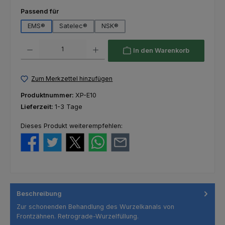
auswählen
Passend für
EMS®
Satelec®
NSK®
Produkt Anzahl: Gib den gewünschten Wert ein oder benutze die Schaltfl
In den Warenkorb
Zum Merkzettel hinzufügen
Produktnummer:
XP-E10
Lieferzeit:
1-3 Tage
Dieses Produkt weiterempfehlen:
Beschreibung
Zur schonenden Behandlung des Wurzelkanals von
Frontzähnen. Retrograde-Wurzelfüllung.