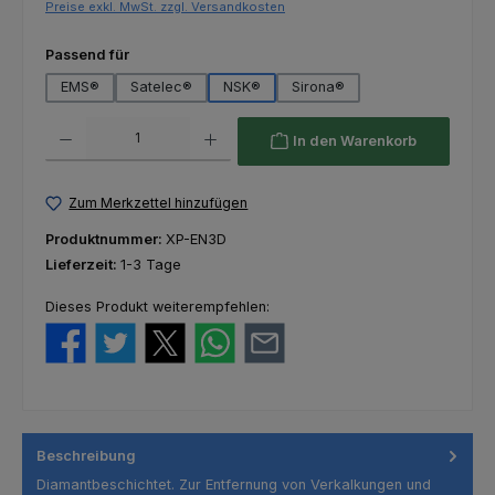
Preise exkl. MwSt. zzgl. Versandkosten
auswählen
Passend für
EMS®
Satelec®
NSK®
Sirona®
Produkt Anzahl: Gib den gewünschten Wert ein oder benutze die Schaltfl
In den Warenkorb
Zum Merkzettel hinzufügen
Produktnummer:
XP-EN3D
Lieferzeit:
1-3 Tage
Dieses Produkt weiterempfehlen:
Beschreibung
Diamantbeschichtet. Zur Entfernung von Verkalkungen und