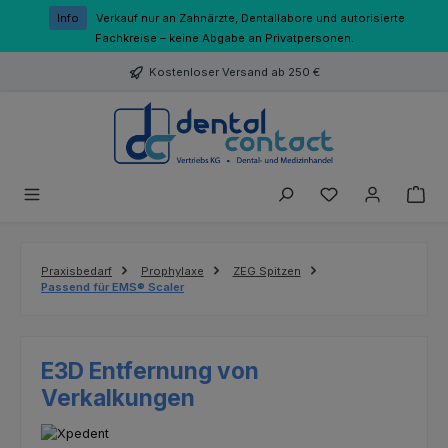
Zum Hauptinhalt springen
Info
Verkauf nur an Zahnärzte, Dentallabore und autorisierte
Fachkreise – keine Abgabe an Privatpersonen.
Kostenloser Versand ab 250 €
Du hast 0 Produk
Praxisbedarf
Prophylaxe
ZEG Spitzen
Passend für EMS® Scaler
E3D Entfernung von
Verkalkungen