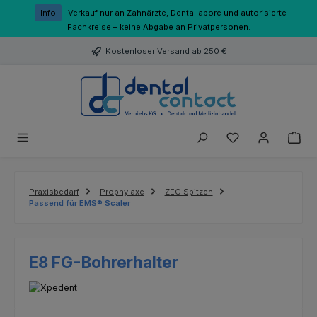
Zum Hauptinhalt springen
Info
Verkauf nur an Zahnärzte, Dentallabore und autorisierte
Fachkreise – keine Abgabe an Privatpersonen.
Kostenloser Versand ab 250 €
Du hast 0 Produk
Praxisbedarf
Prophylaxe
ZEG Spitzen
Passend für EMS® Scaler
E8 FG-Bohrerhalter