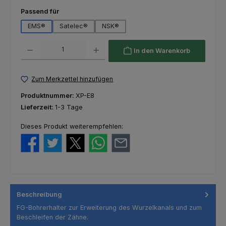
auswählen
Passend für
EMS®
Satelec®
NSK®
Produkt Anzahl: Gib den gewünschten Wert ein oder benutze die Schaltfl
In den Warenkorb
Zum Merkzettel hinzufügen
Produktnummer:
XP-E8
Lieferzeit:
1-3 Tage
Dieses Produkt weiterempfehlen:
Beschreibung
FG-Bohrerhalter zur Erweiterung des Wurzelkanals und zum
Beschleifen der Zähne.