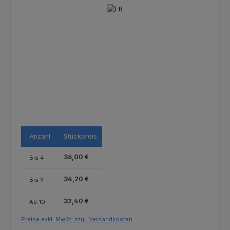
Bildergalerie überspringen
Anzahl
Stückpreis
36,00 €
Bis
4
34,20 €
Bis
9
32,40 €
Ab
10
Preise exkl. MwSt. zzgl. Versandkosten