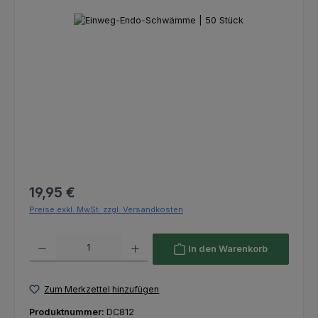
Bildergalerie überspringen
Regulärer Preis:
19,95 €
Preise exkl. MwSt. zzgl. Versandkosten
Produkt Anzahl: Gib den gewünschten Wert ein oder benutze die Schaltfl
In den Warenkorb
Zum Merkzettel hinzufügen
Produktnummer:
DC812