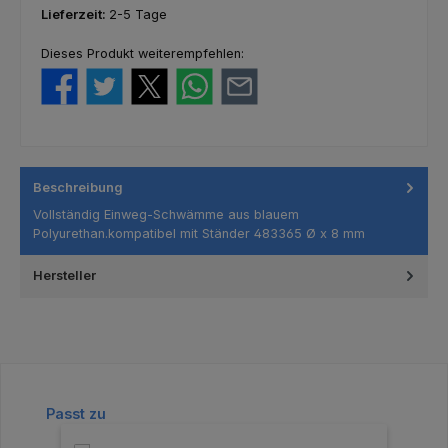
Lieferzeit:
2-5 Tage
Dieses Produkt weiterempfehlen:
Beschreibung
Vollständig Einweg-Schwämme aus blauem
Polyurethan.kompatibel mit Ständer 483365 Ø x 8 mm
Hersteller
Produktgalerie überspringen
Passt zu