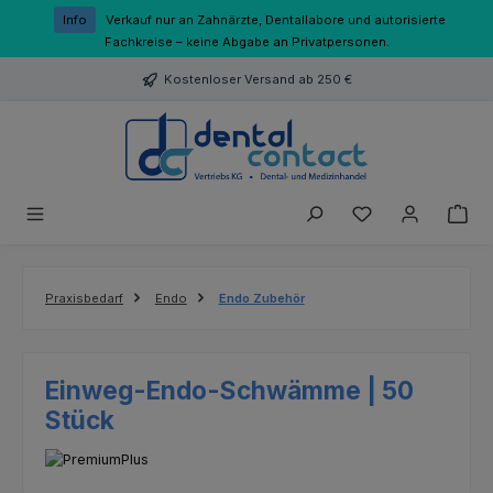
Zum Hauptinhalt springen
Info
Verkauf nur an Zahnärzte, Dentallabore und autorisierte
Fachkreise – keine Abgabe an Privatpersonen.
Kostenloser Versand ab 250 €
Du hast 0 Produk
Praxisbedarf
Endo
Endo Zubehör
Einweg-Endo-Schwämme | 50
Stück