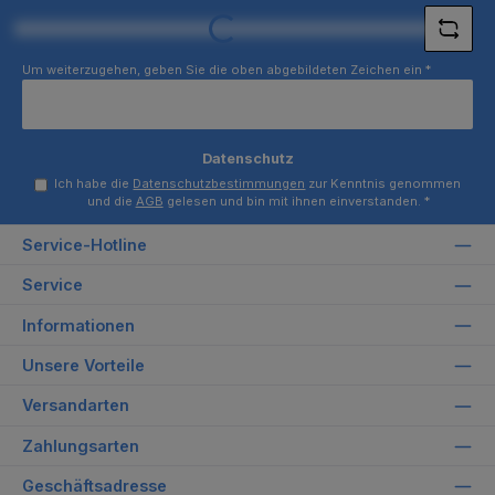
Loading...
Um weiterzugehen, geben Sie die oben abgebildeten Zeichen ein
*
Datenschutz
Ich habe die
Datenschutzbestimmungen
zur Kenntnis genommen
und die
AGB
gelesen und bin mit ihnen einverstanden.
*
Service-Hotline
Service
Informationen
Unsere Vorteile
Versandarten
Zahlungsarten
Geschäftsadresse