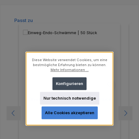
Produktgalerie überspringen
Passt zu
Diese Website verwendet Cookies, um eine
bestmögliche Erfahrung bieten zu können.
Mehr Informationen ...
Konfigurieren
Nur technisch notwendige
Einweg-Endo-Schwämme | 50 Stück
Alle Cookies akzeptieren