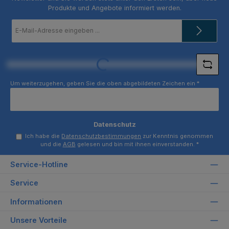
Produkte und Angebote informiert werden.
E-
Mail-
Adresse
*
Loading...
Um weiterzugehen, geben Sie die oben abgebildeten Zeichen ein
*
Datenschutz
Ich habe die
Datenschutzbestimmungen
zur Kenntnis genommen
und die
AGB
gelesen und bin mit ihnen einverstanden.
*
Service-Hotline
Service
Informationen
Unsere Vorteile