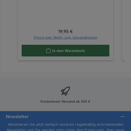
Regulärer Preis:
19,95 €
Preise exkl. MwSt. zzgl. Versandkosten
In den Warenkorb
Kostenloser Versand ab 250 €
Newsletter
Abonnieren Sie jetzt einfach unseren regelmäßig erscheinenden
Newsletter und Sie werden stets unter den Ersten sein, über neue