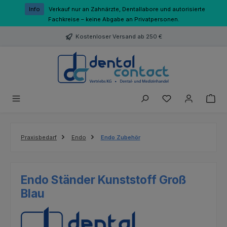
Zum Hauptinhalt springen
Info
Verkauf nur an Zahnärzte, Dentallabore und autorisierte
Fachkreise – keine Abgabe an Privatpersonen.
Kostenloser Versand ab 250 €
Du hast 0 Produk
Praxisbedarf
Endo
Endo Zubehör
Endo Ständer Kunststoff Groß
Blau