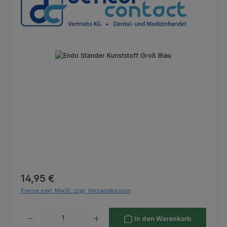
Bildergalerie überspringen
Regulärer Preis:
14,95 €
Preise exkl. MwSt. zzgl. Versandkosten
Produkt Anzahl: Gib den gewünschten Wert ein oder benutze die Schaltfl
In den Warenkorb