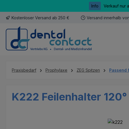
Info
Verkauf nur 
m Hauptinhalt springen
Zur Suche springen
Zur Hauptnavigation springen
Kostenloser Versand ab 250 €
Versand innerhalb vo
Praxisbedarf
Prophylaxe
ZEG Spitzen
Passend 
K222 Feilenhalter 120°
Bildergalerie überspringen