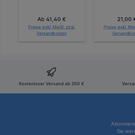
Regulärer Preis:
Regulär
Ab
41,40 €
21,00 
Preise exkl. MwSt. zzgl.
Preise exkl. MwS
Versandkosten
Versandko
In den Wa
Kostenloser Versand ab 250 €
Versa
Abonnieren
Sie wer