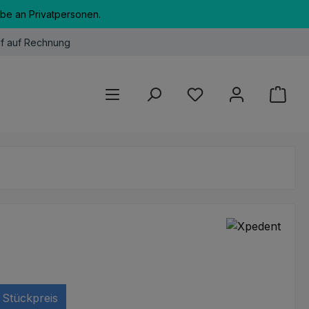
abe an Privatpersonen.
f auf Rechnung
Du hast 0 Produkte au
Stückpreis