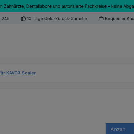
an Zahnärzte, Dentallabore und autorisierte Fachkreise – keine Abg
n 24h
10 Tage Geld-Zurück-Garantie
Bequemer Kau
für KAVO® Scaler
Anzahl