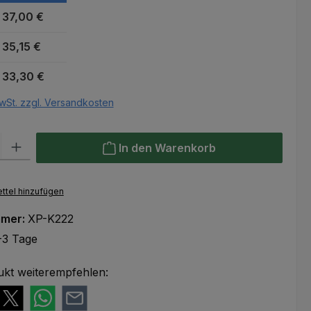
37,00 €
35,15 €
33,30 €
wSt. zzgl. Versandkosten
l: Gib den gewünschten Wert ein oder benutze die Schaltflächen um
In den Warenkorb
ttel hinzufügen
mmer:
XP-K222
-3 Tage
ukt weiterempfehlen: