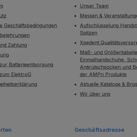
um
Unser Team
utz
Messen & Veranstaltung
ne Geschäftsbedingungen
Aufschlüsselung Handst
Spitzen
sbelehrungen
Xpedent Qualitätsversp
und Zahlung
Maß- und Größentabelle
dung
Einmalhandschuhe, Sch
zur Batterieentsorgung
Antirutschsocken und B
 zum ElektroG
der AMPri Produkte
reiheitserklärung
Aktuelle Kataloge & Br
Wir über uns
rten
Geschäftsadresse