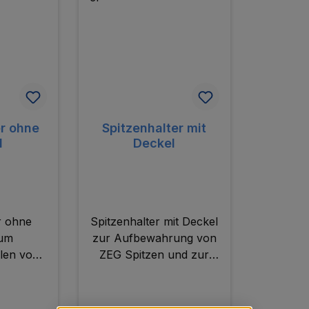
er ohne
Spitzenhalter mit
l
Deckel
r ohne
Spitzenhalter mit Deckel
zum
zur Aufbewahrung von
len von
ZEG Spitzen und zur
itzensets.
Zusammenstellung von
Spitzensets.