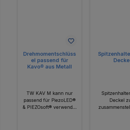
Drehmomentschlüss
Spitzenhalt
el passend für
Decke
Kavo® aus Metall
TW KAV M kann nur
Spitzenhalte
passend für PiezoLED®
Deckel 
& PIEZOsoft® verwendet
zusammenstel
werden.
individuellen Sp