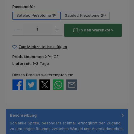
auswählen
Passend für
Satelec Piezotome 1®
Satelec Piezotome 2®
Produkt Anzahl: Gib den gewünschten Wert ein oder benutze die Schaltfl
In den Warenkorb
Zum Merkzettel hinzufügen
Produktnummer:
XP-LC2
Lieferzeit:
1-3 Tage
Dieses Produkt weiterempfehlen:
Beschreibung
Schlanke Spitze, besonders schmal, ermöglicht den Zugang
zu den engen Räumen zwischen Wurzel und Alveolarknochen.