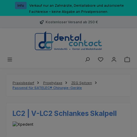
Zum Hauptinhalt springen
Info
Verkauf nur an Zahnärzte, Dentallabore und autorisierte
Fachkreise – keine Abgabe an Privatpersonen.
Kostenloser Versand ab 250 €
Du hast 0 Produk
Praxisbedarf
Prophylaxe
ZEG Spitzen
Passend für SATELEC® Chirurgie-Geräte
LC2 | V-LC2 Schlankes Skalpell