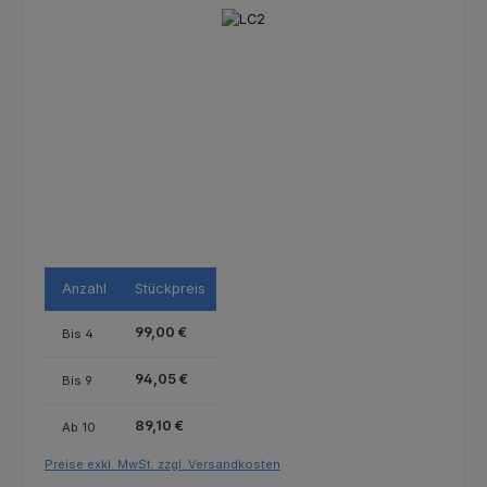
Bildergalerie überspringen
Anzahl
Stückpreis
99,00 €
Bis
4
94,05 €
Bis
9
89,10 €
Ab
10
Preise exkl. MwSt. zzgl. Versandkosten