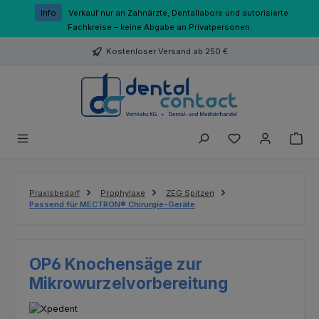
Zum Hauptinhalt springen
Info
Verkauf nur an Zahnärzte, Dentallabore und autorisierte
Fachkreise – keine Abgabe an Privatpersonen.
Kostenloser Versand ab 250 €
Du hast 0 Produk
Praxisbedarf
Prophylaxe
ZEG Spitzen
Passend für MECTRON® Chirurgie-Geräte
OP6 Knochensäge zur
Mikrowurzelvorbereitung