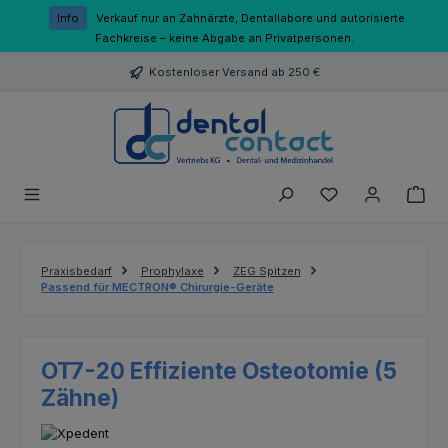
Zum Hauptinhalt springen
Info
Verkauf nur an Zahnärzte, Dentallabore und autorisierte
Fachkreise – keine Abgabe an Privatpersonen.
Kostenloser Versand ab 250 €
Du hast 0 Produk
Praxisbedarf
Prophylaxe
ZEG Spitzen
Passend für MECTRON® Chirurgie-Geräte
OT7-20 Effiziente Osteotomie (5
Zähne)