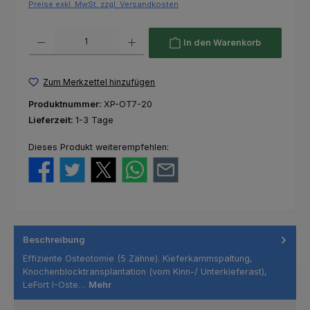
Preise exkl. MwSt. zzgl. Versandkosten
Produkt Anzahl: Gib den gewünschten Wert ein oder benutze die Schaltfl
In den Warenkorb
Zum Merkzettel hinzufügen
Produktnummer:
XP-OT7-20
Lieferzeit:
1-3 Tage
Dieses Produkt weiterempfehlen:
Beschreibung
Effiziente Osteotomie (5 Zähne). Kieferkammspaltung,
Knochenblocktransplantation (vom Kinn-/ Unterkieferast),
LeFort I-Oste…
Mehr