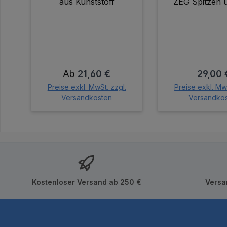
aus Kunststoff
ZEG Spitzen 
Zusammenstel
Spitzense
Regulärer Preis:
Regulär
Ab
21,60 €
29,00 
Preise exkl. MwSt. zzgl.
Preise exkl. MwS
Versandkosten
Versandko
In den Wa
Kostenloser Versand ab 250 €
Versa