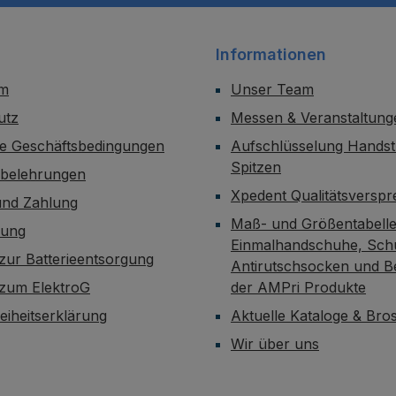
Informationen
um
Unser Team
utz
Messen & Veranstaltung
ne Geschäftsbedingungen
Aufschlüsselung Handst
Spitzen
sbelehrungen
Xpedent Qualitätsversp
und Zahlung
Maß- und Größentabelle
dung
Einmalhandschuhe, Sch
zur Batterieentsorgung
Antirutschsocken und B
 zum ElektroG
der AMPri Produkte
reiheitserklärung
Aktuelle Kataloge & Br
Wir über uns