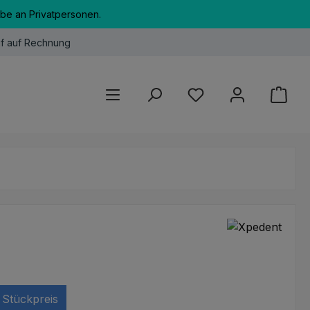
abe an Privatpersonen.
f auf Rechnung
Du hast 0 Produkte au
Stückpreis