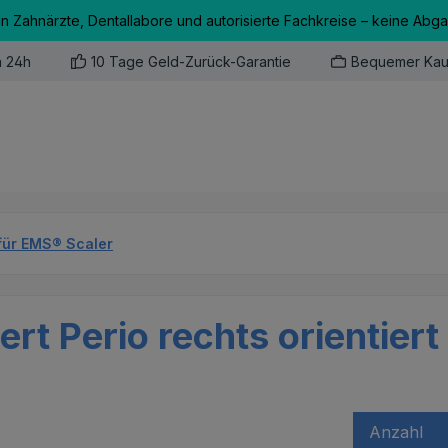
an Zahnärzte, Dentallabore und autorisierte Fachkreise – keine Abg
n 24h
10 Tage Geld-Zurück-Garantie
Bequemer Kau
für EMS® Scaler
t Perio rechts orientiert
Anzahl