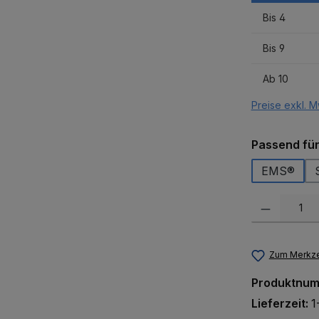
Bis
4
Bis
9
Ab
10
Preise exkl. M
Passend fü
EMS®
Produkt Anzah
Zum Merkze
Produktnu
Lieferzeit:
1