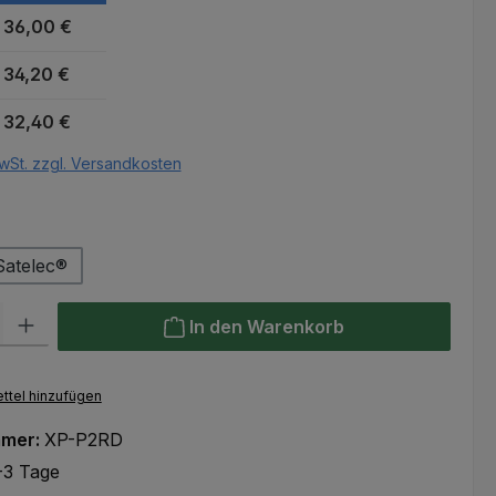
36,00 €
34,20 €
32,40 €
wSt. zzgl. Versandkosten
auswählen
r
Satelec®
l: Gib den gewünschten Wert ein oder benutze die Schaltflächen um
In den Warenkorb
ttel hinzufügen
mmer:
XP-P2RD
-3 Tage