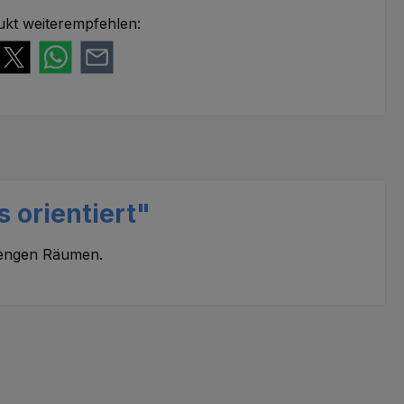
ukt weiterempfehlen:
 orientiert"
 engen Räumen.