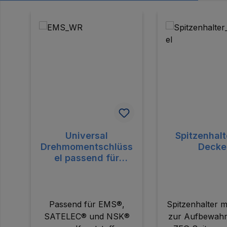
Produktgalerie überspringen
Universal
Spitzenhalt
Drehmomentschlüss
Decke
el passend für
EMS®, SATELEC®
und NSK® aus
Kunststoff
Passend für EMS®,
Spitzenhalter m
SATELEC® und NSK®
zur Aufbewah