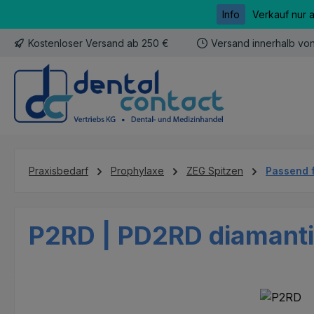
Info
Verkauf nur 
m Hauptinhalt springen
Zur Suche springen
Zur Hauptnavigation springen
Kostenloser Versand ab 250 €
Versand innerhalb vo
Praxisbedarf
Prophylaxe
ZEG Spitzen
Passend 
P2RD | PD2RD diamantier
Bildergalerie überspringen