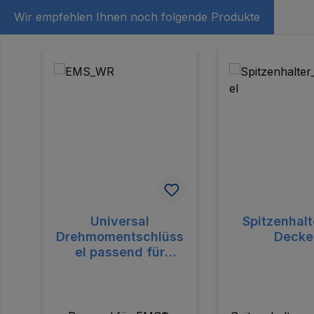
Wir empfehlen Ihnen noch folgende Produkte
Produktgalerie überspringen
Universal
Spitzenhalt
Drehmomentschlüss
Decke
el passend für
EMS®, SATELEC®
und NSK® aus
Kunststoff