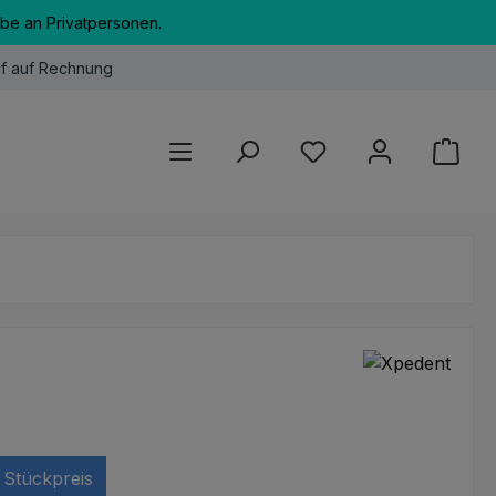
abe an Privatpersonen.
f auf Rechnung
Du hast 0 Produkte au
Stückpreis