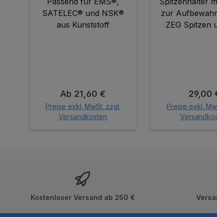
Passend für EMS®,
Spitzenhalter m
SATELEC® und NSK®
zur Aufbewah
aus Kunststoff
ZEG Spitzen 
Zusammenstel
Spitzense
Regulärer Preis:
Regulär
Ab
21,60 €
29,00 
Preise exkl. MwSt. zzgl.
Preise exkl. MwS
Versandkosten
Versandko
In den Wa
Kostenloser Versand ab 250 €
Versa