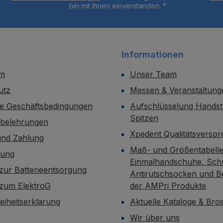
bin mit ihnen einverstanden.
*
Informationen
um
Unser Team
utz
Messen & Veranstaltung
ne Geschäftsbedingungen
Aufschlüsselung Handst
Spitzen
sbelehrungen
Xpedent Qualitätsversp
und Zahlung
Maß- und Größentabelle
dung
Einmalhandschuhe, Sch
zur Batterieentsorgung
Antirutschsocken und B
 zum ElektroG
der AMPri Produkte
reiheitserklärung
Aktuelle Kataloge & Br
Wir über uns