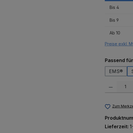
Bis
4
Bis
9
Ab
10
Preise exkl. M
Passend fü
EMS®
Produkt Anzah
Zum Merkze
Produktnu
Lieferzeit:
1