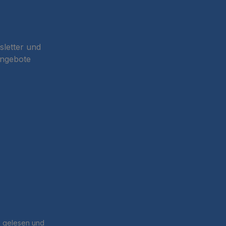
sletter und
Angebote
B
gelesen und