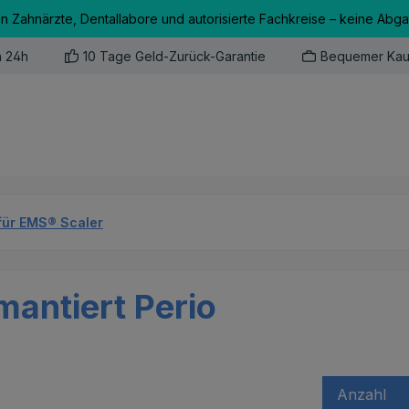
an Zahnärzte, Dentallabore und autorisierte Fachkreise – keine Abg
n 24h
10 Tage Geld-Zurück-Garantie
Bequemer Kau
für EMS® Scaler
antiert Perio
Anzahl