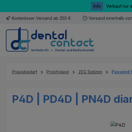
Info
Verkauf nur 
m Hauptinhalt springen
Zur Suche springen
Zur Hauptnavigation springen
Kostenloser Versand ab 250 €
Versand innerhalb vo
Praxisbedarf
Prophylaxe
ZEG Spitzen
Passend 
P4D | PD4D | PN4D diam
Bildergalerie überspringen