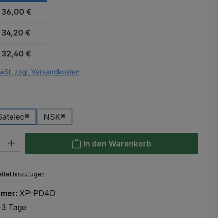
36,00 €
34,20 €
32,40 €
wSt. zzgl. Versandkosten
auswählen
r
Satelec®
NSK®
l: Gib den gewünschten Wert ein oder benutze die Schaltflächen um
In den Warenkorb
ttel hinzufügen
mmer:
XP-PD4D
-3 Tage