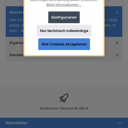
bestmögliche Erfahrung bieten zu können.
Mehr Informationen ...
Beschreibung
Konfigurieren
Alle Vorteile unseres Standardkelchs, aber die kürzere Länge
bietet den Vorteil eines besseren Zugangs zur Mundhöhle. In
Kom…
Mehr
Nur technisch notwendige
Eigenschaften
Alle Cookies akzeptieren
Hersteller
Kostenloser Versand ab 250 €
Newsletter