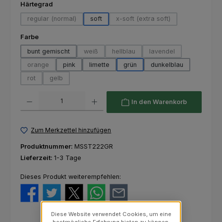
auswählen
Härtegrad
regular (normal)
soft
x-soft (extra soft)
(Diese Option ist zurzeit nicht verfügbar.)
(Diese Option ist zurzeit nich
auswählen
Farbe
bunt gemischt
weiß
hellblau
lavendel
(Diese Option ist zurzeit nicht verfügbar.)
(Diese Option ist zurzeit nicht verfü
(Diese Option ist zurze
orange
pink
limette
grün
dunkelblau
(Diese Option ist zurzeit nicht verfügbar.)
rot
gelb
(Diese Option ist zurzeit nicht verfügbar.)
(Diese Option ist zurzeit nicht verfügbar.)
Produkt Anzahl: Gib den gewünschten Wert ein oder benutze die Schaltfl
In den Warenkorb
Zum Merkzettel hinzufügen
Produktnummer:
MSST222GR
Lieferzeit:
1-3 Tage
Dieses Produkt weiterempfehlen:
Diese Website verwendet Cookies, um eine