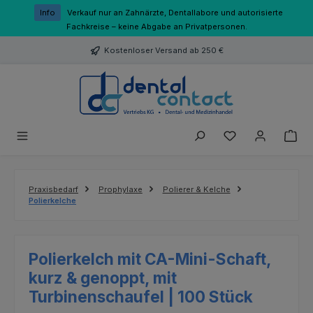
Zum Hauptinhalt springen
Info
Verkauf nur an Zahnärzte, Dentallabore und autorisierte
Fachkreise – keine Abgabe an Privatpersonen.
Kostenloser Versand ab 250 €
Du hast 0 Produk
Praxisbedarf
Prophylaxe
Polierer & Kelche
Polierkelche
Polierkelch mit CA-Mini-Schaft,
kurz & genoppt, mit
Turbinenschaufel | 100 Stück