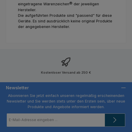
®
eingetragene Warenzeichen
der jeweiligen
Hersteller
.
Die aufgeführten Produkte sind "passend" für diese
Geräte. Es sind ausdrücklich keine original Produkte
der angegebenen Hersteller.
Kostenloser Versand ab 250 €
Newsletter
Abonnieren Sie jetzt einfach unseren regelmäßig erscheinenden
Newsletter und Sie werden stets unter den Ersten sein, über neue
Produkte und Angebote informiert werden.
E-
Mail-
Adresse
*