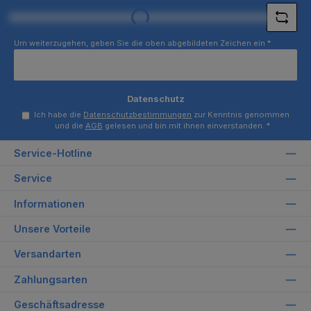
Loading...
Um weiterzugehen, geben Sie die oben abgebildeten Zeichen ein
*
Datenschutz
Ich habe die
Datenschutzbestimmungen
zur Kenntnis genommen
und die
AGB
gelesen und bin mit ihnen einverstanden.
*
Service-Hotline
Service
Informationen
Unsere Vorteile
Versandarten
Zahlungsarten
Geschäftsadresse