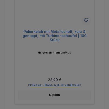
Polierkelch mit Metallschaft, kurz &
genoppt, mit Turbinenschaufel | 100
Stück
Hersteller:
PremiumPlus
Regulärer Preis:
22,90 €
Preise exkl. MwSt. zzgl. Versandkosten
Details