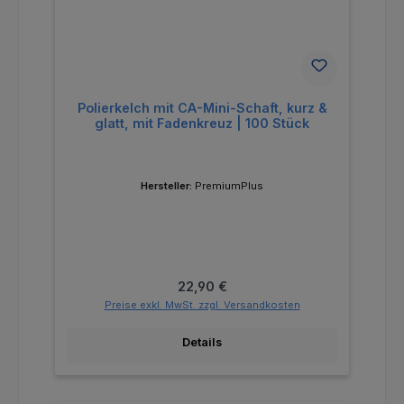
Polierkelch mit CA-Mini-Schaft, kurz &
glatt, mit Fadenkreuz | 100 Stück
Hersteller:
PremiumPlus
Regulärer Preis:
22,90 €
Preise exkl. MwSt. zzgl. Versandkosten
Details