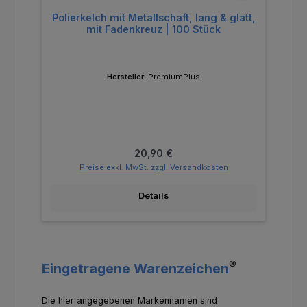
Polierkelch mit Metallschaft, lang & glatt,
mit Fadenkreuz | 100 Stück
Hersteller:
PremiumPlus
Regulärer Preis:
20,90 €
Preise exkl. MwSt. zzgl. Versandkosten
Details
®
Eingetragene Warenzeichen
Die hier angegebenen Markennamen sind