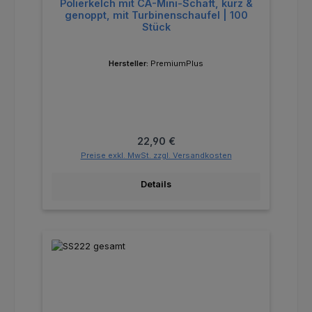
Polierkelch mit CA-Mini-Schaft, kurz &
genoppt, mit Turbinenschaufel | 100
Stück
Hersteller:
PremiumPlus
Regulärer Preis:
22,90 €
Preise exkl. MwSt. zzgl. Versandkosten
Details