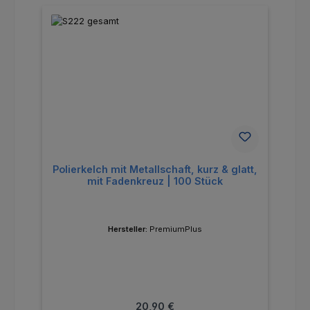
Polierkelch mit Metallschaft, kurz & glatt,
mit Fadenkreuz | 100 Stück
Hersteller:
PremiumPlus
Regulärer Preis:
20,90 €