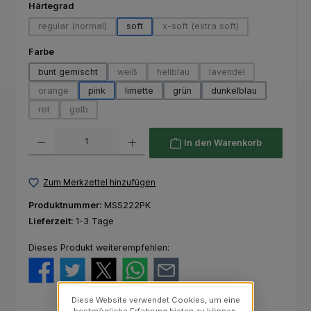
auswählen
Härtegrad
regular (normal)
soft
x-soft (extra soft)
(Diese Option ist zurzeit nicht verfügbar.)
(Diese Option ist zurzeit nich
auswählen
Farbe
bunt gemischt
weiß
hellblau
lavendel
(Diese Option ist zurzeit nicht verfügbar.)
(Diese Option ist zurzeit nicht verfü
(Diese Option ist zurze
orange
pink
limette
grün
dunkelblau
(Diese Option ist zurzeit nicht verfügbar.)
rot
gelb
(Diese Option ist zurzeit nicht verfügbar.)
(Diese Option ist zurzeit nicht verfügbar.)
Produkt Anzahl: Gib den gewünschten Wert ein oder benutze die Schaltfl
In den Warenkorb
Zum Merkzettel hinzufügen
Produktnummer:
MSS222PK
Lieferzeit:
1-3 Tage
Dieses Produkt weiterempfehlen:
Diese Website verwendet Cookies, um eine