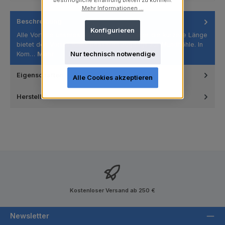
bestmögliche Erfahrung bieten zu können.
Mehr Informationen ...
Beschreibung
Konfigurieren
Alle Vorteile unseres Standardkelchs, aber die kürzere Länge
bietet den Vorteil eines besseren Zugangs zur Mundhöhle. In
Kom…
Mehr
Nur technisch notwendige
Eigenschaften
Alle Cookies akzeptieren
Hersteller
Kostenloser Versand ab 250 €
Newsletter