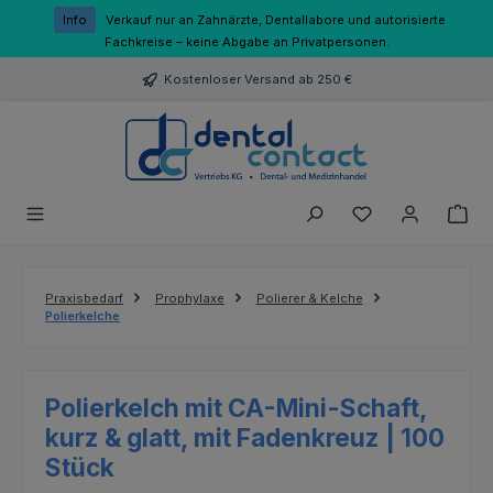
Zum Hauptinhalt springen
Info
Verkauf nur an Zahnärzte, Dentallabore und autorisierte
Fachkreise – keine Abgabe an Privatpersonen.
Kostenloser Versand ab 250 €
Du hast 0 Produk
Praxisbedarf
Prophylaxe
Polierer & Kelche
Polierkelche
Polierkelch mit CA-Mini-Schaft,
kurz & glatt, mit Fadenkreuz | 100
Stück