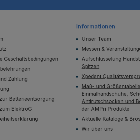
Informationen
um
Unser Team
utz
Messen & Veranstaltung
ne Geschäftsbedingungen
Aufschlüsselung Handst
Spitzen
sbelehrungen
Xpedent Qualitätsversp
und Zahlung
Maß- und Größentabelle
dung
Einmalhandschuhe, Sch
zur Batterieentsorgung
Antirutschsocken und B
 zum ElektroG
der AMPri Produkte
reiheitserklärung
Aktuelle Kataloge & Br
Wir über uns