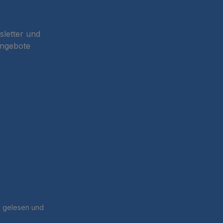
sletter und
Angebote
B
gelesen und