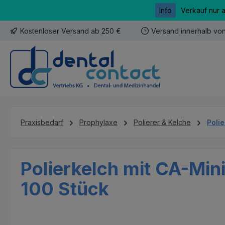
Info
Verkauf nur 
m Hauptinhalt springen
Zur Suche springen
Zur Hauptnavigation springen
Kostenloser Versand ab 250 €
Versand innerhalb vo
Praxisbedarf
Prophylaxe
Polierer & Kelche
Poli
Polierkelch mit CA-Mini
100 Stück