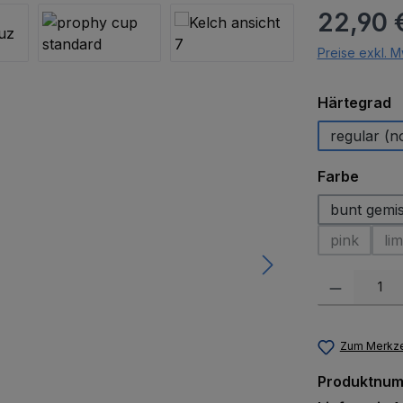
Regulärer Pr
22,90 
Preise exkl. M
a
Härtegrad
regular (n
auswä
Farbe
bunt gemi
pink
lim
(Diese Opt
Produkt Anzah
Zum Merkze
Produktnu