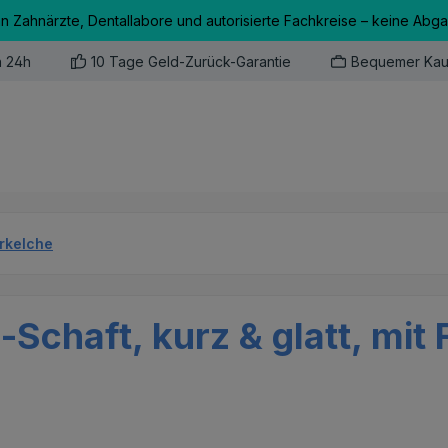
an Zahnärzte, Dentallabore und autorisierte Fachkreise – keine Abg
n 24h
10 Tage Geld-Zurück-Garantie
Bequemer Kau
erkelche
-Schaft, kurz & glatt, mit