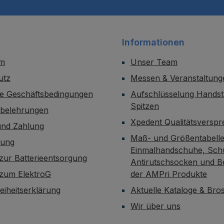
Informationen
um
Unser Team
utz
Messen & Veranstaltung
ne Geschäftsbedingungen
Aufschlüsselung Handst
Spitzen
sbelehrungen
Xpedent Qualitätsversp
und Zahlung
Maß- und Größentabelle
dung
Einmalhandschuhe, Sch
zur Batterieentsorgung
Antirutschsocken und B
 zum ElektroG
der AMPri Produkte
reiheitserklärung
Aktuelle Kataloge & Br
Wir über uns