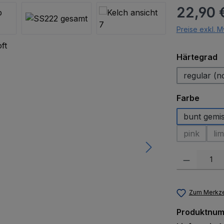
Regulärer Pr
22,90 
Preise exkl. M
a
Härtegrad
regular (n
auswä
Farbe
bunt gemi
pink
lim
(Diese Opt
Produkt Anzah
Zum Merkze
Produktnu