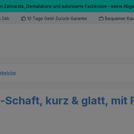
an Zahnärzte, Dentallabore und autorisierte Fachkreise – keine Abg
n 24h
10 Tage Geld-Zurück-Garantie
Bequemer Kau
erkelche
-Schaft, kurz & glatt, mit