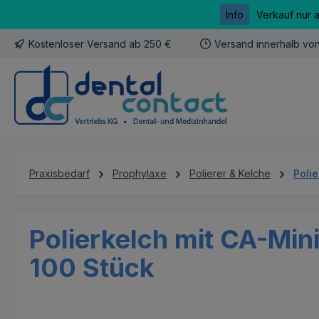
Info
Verkauf nur 
m Hauptinhalt springen
Zur Suche springen
Zur Hauptnavigation springen
Kostenloser Versand ab 250 €
Versand innerhalb vo
Praxisbedarf
Prophylaxe
Polierer & Kelche
Poli
Polierkelch mit CA-Mini
100 Stück