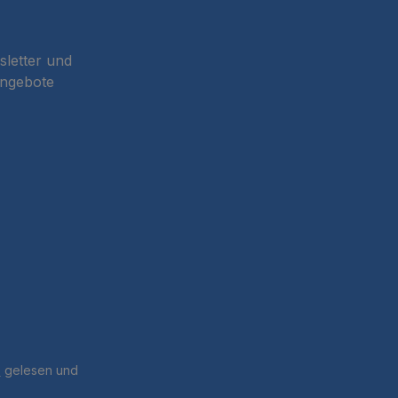
sletter und
Angebote
B
gelesen und