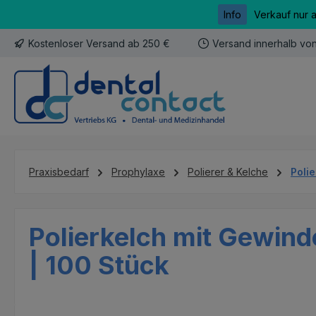
Info
Verkauf nur 
m Hauptinhalt springen
Zur Suche springen
Zur Hauptnavigation springen
Kostenloser Versand ab 250 €
Versand innerhalb vo
Praxisbedarf
Prophylaxe
Polierer & Kelche
Poli
Polierkelch mit Gewind
| 100 Stück