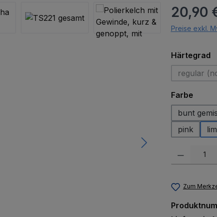
Regulärer Pr
20,90 
Preise exkl. M
a
Härtegrad
regular (n
(Di
auswä
Farbe
bunt gemi
pink
lim
Produkt Anzah
Zum Merkze
Produktnu