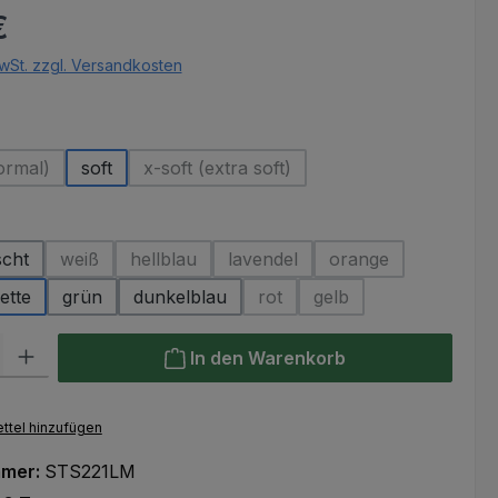
eis:
€
wSt. zzgl. Versandkosten
uswählen
ormal)
soft
x-soft (extra soft)
ese Option ist zurzeit nicht verfügbar.)
(Diese Option ist zurzeit nicht verfügba
hlen
scht
weiß
hellblau
lavendel
orange
(Diese Option ist zurzeit nicht verfügbar.)
(Diese Option ist zurzeit nicht verfügbar.)
(Diese Option ist zurzeit nicht v
(Diese Option ist zu
ette
grün
dunkelblau
rot
gelb
(Diese Option ist zurzeit nicht 
(Diese Option ist zurzei
l: Gib den gewünschten Wert ein oder benutze die Schaltflächen um
In den Warenkorb
ttel hinzufügen
mmer:
STS221LM