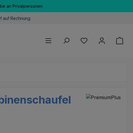
abe an Privatpersonen.
f auf Rechnung
Du hast 0 Produkte au
rbinenschaufel