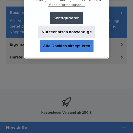
bestmögliche Erfahrung bieten zu können.
Mehr Informationen ...
Beschreibung
Konfigurieren
Alle Vorteile unseres Standardkelch, aber die kürzere Länge
bietet den Vorteil eines besseren Zugangs zur Mundhöhle.
Noppen…
Mehr
Nur technisch notwendige
Eigenschaften
Alle Cookies akzeptieren
Hersteller
Kostenloser Versand ab 250 €
Newsletter