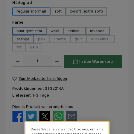
auswählen
Härtegrad
regular (normal)
soft
x-soft (extra soft)
auswählen
Farbe
bunt gemischt
weiß
hellblau
lavendel
orange
pink
limette
grün
dunkelblau
(Diese Option ist zurzeit nicht verfügbar.)
(Diese Option ist zurzeit nicht verfügbar.)
(Diese Option ist zurzeit nicht ver
(Diese Option ist zur
rot
gelb
(Diese Option ist zurzeit nicht verfügbar.)
(Diese Option ist zurzeit nicht verfügbar.)
Produkt Anzahl: Gib den gewünschten Wert ein oder benutze die Schaltfl
In den Warenkorb
Zum Merkzettel hinzufügen
Produktnummer:
STS221RA
Lieferzeit:
1-3 Tage
Dieses Produkt weiterempfehlen:
Diese Website verwendet Cookies, um eine