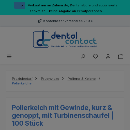
Zum Hauptinhalt springen
Info
Verkauf nur an Zahnärzte, Dentallabore und autorisierte
Fachkreise – keine Abgabe an Privatpersonen.
Kostenloser Versand ab 250 €
Du hast 0 Produk
Praxisbedarf
Prophylaxe
Polierer & Kelche
Polierkelche
Polierkelch mit Gewinde, kurz &
genoppt, mit Turbinenschaufel |
100 Stück