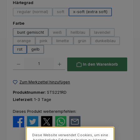
auswählen
Härtegrad
regular (normal)
soft
x-soft (extra soft)
(Diese Option ist zurzeit nicht verfügbar.)
(Diese Option ist zurzeit nicht verfügbar.)
auswählen
Farbe
bunt gemischt
weiß
hellblau
lavendel
(Diese Option ist zurzeit nicht verfügbar.)
(Diese Option ist zurzeit nicht verfü
(Diese Option ist zurze
orange
pink
limette
grün
dunkelblau
(Diese Option ist zurzeit nicht verfügbar.)
(Diese Option ist zurzeit nicht verfügbar.)
(Diese Option ist zurzeit nicht verfügbar.)
(Diese Option ist zurzeit nicht ver
(Diese Option ist zur
rot
gelb
Produkt Anzahl: Gib den gewünschten Wert ein oder benutze die Schaltfl
In den Warenkorb
Zum Merkzettel hinzufügen
Produktnummer:
STS221RD
Lieferzeit:
1-3 Tage
Dieses Produkt weiterempfehlen:
Diese Website verwendet Cookies, um eine