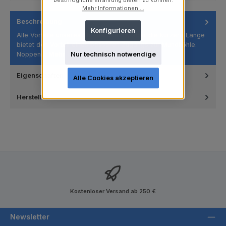
bestmögliche Erfahrung bieten zu können.
Mehr Informationen ...
Beschreibung
Konfigurieren
Alle Vorteile unseres Standardkelch, aber die kürzere Länge
bietet den Vorteil eines besseren Zugangs zur Mundhöhle.
Noppen…
Mehr
Nur technisch notwendige
Eigenschaften
Alle Cookies akzeptieren
Hersteller
Kostenloser Versand ab 250 €
Newsletter