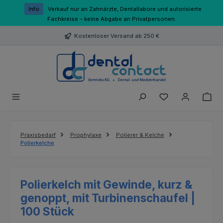
Zum Hauptinhalt springen
Info
Verkauf nur an Zahnärzte, Dentallabore und autorisierte
Fachkreise – keine Abgabe an Privatpersonen.
Kostenloser Versand ab 250 €
Du hast 0 Produk
Praxisbedarf
Prophylaxe
Polierer & Kelche
Polierkelche
Polierkelch mit Gewinde, kurz &
genoppt, mit Turbinenschaufel |
100 Stück