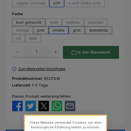
regular (normal)
soft
x-soft (extra soft)
(Diese Option ist zurzeit nicht verfügbar.)
(Diese Option ist zurzeit nich
auswählen
Farbe
bunt gemischt
weiß
hellblau
lavendel
(Diese Option ist zurzeit nicht verfügbar.)
(Diese Option ist zurzeit nicht verfü
(Diese Option ist zurze
orange
pink
limette
grün
dunkelblau
(Diese Option ist zurzeit nicht verfügbar.)
rot
gelb
(Diese Option ist zurzeit nicht verfügbar.)
(Diese Option ist zurzeit nicht verfügbar.)
Produkt Anzahl: Gib den gewünschten Wert ein oder benutze die Schaltfl
In den Warenkorb
Zum Merkzettel hinzufügen
Produktnummer:
SS221LM
Lieferzeit:
1-3 Tage
Dieses Produkt weiterempfehlen:
Diese Website verwendet Cookies, um eine
bestmögliche Erfahrung bieten zu können.