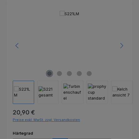
Bildergalerie überspringen
Regulärer Preis:
20,90 €
Preise exkl. MwSt. zzgl. Versandkosten
auswählen
Härtegrad