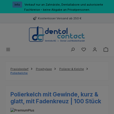
Zum Hauptinhalt springen
Info
Verkauf nur an Zahnärzte, Dentallabore und autorisierte
Fachkreise – keine Abgabe an Privatpersonen.
Kostenloser Versand ab 250 €
Du hast 0 Produk
Praxisbedarf
Prophylaxe
Polierer & Kelche
Polierkelche
Polierkelch mit Gewinde, kurz &
glatt, mit Fadenkreuz | 100 Stück