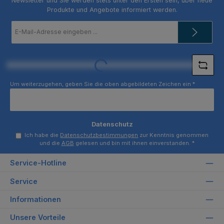
Newsletter und Sie werden stets unter den Ersten sein, über neue
Produkte und Angebote informiert werden.
E-
Mail-
Adresse
*
Loading...
Um weiterzugehen, geben Sie die oben abgebildeten Zeichen ein
*
Datenschutz
Ich habe die
Datenschutzbestimmungen
zur Kenntnis genommen
und die
AGB
gelesen und bin mit ihnen einverstanden.
*
Service-Hotline
Service
Informationen
Unsere Vorteile