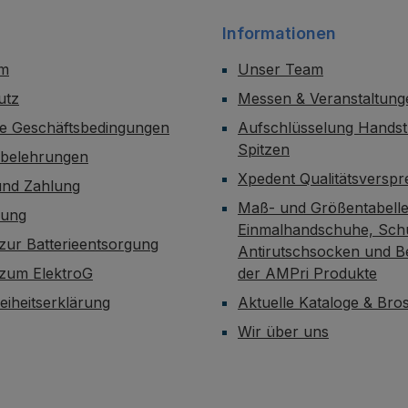
Informationen
um
Unser Team
utz
Messen & Veranstaltung
ne Geschäftsbedingungen
Aufschlüsselung Handst
Spitzen
sbelehrungen
Xpedent Qualitätsversp
und Zahlung
Maß- und Größentabelle
dung
Einmalhandschuhe, Sch
zur Batterieentsorgung
Antirutschsocken und B
 zum ElektroG
der AMPri Produkte
reiheitserklärung
Aktuelle Kataloge & Br
Wir über uns