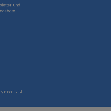
sletter und
Angebote
B
gelesen und