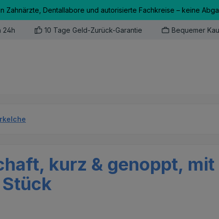
an Zahnärzte, Dentallabore und autorisierte Fachkreise – keine Abg
n 24h
10 Tage Geld-Zurück-Garantie
Bequemer Kau
erkelche
chaft, kurz & genoppt, mit
 Stück