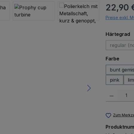
Regulärer Pr
22,90 
Preise exkl. M
a
Härtegrad
regular (n
(Di
auswä
Farbe
bunt gemi
pink
lim
Produkt Anzah
Zum Merkze
Produktnu