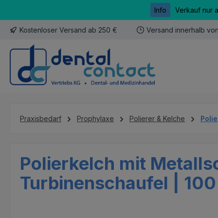
Info
Verkauf nur 
m Hauptinhalt springen
Zur Suche springen
Zur Hauptnavigation springen
Kostenloser Versand ab 250 €
Versand innerhalb vo
Praxisbedarf
Prophylaxe
Polierer & Kelche
Poli
Polierkelch mit Metalls
Turbinenschaufel | 100