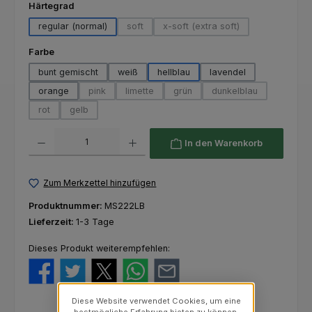
auswählen
Härtegrad
regular (normal)
soft
x-soft (extra soft)
(Diese Option ist zurzeit nicht verfügbar.)
(Diese Option ist zurzeit nich
auswählen
Farbe
bunt gemischt
weiß
hellblau
lavendel
orange
pink
limette
grün
dunkelblau
(Diese Option ist zurzeit nicht verfügbar.)
(Diese Option ist zurzeit nicht verfügbar.)
(Diese Option ist zurzeit nicht ver
(Diese Option ist zur
rot
gelb
(Diese Option ist zurzeit nicht verfügbar.)
(Diese Option ist zurzeit nicht verfügbar.)
Produkt Anzahl: Gib den gewünschten Wert ein oder benutze die Schaltfl
In den Warenkorb
Zum Merkzettel hinzufügen
Produktnummer:
MS222LB
Lieferzeit:
1-3 Tage
Dieses Produkt weiterempfehlen:
Diese Website verwendet Cookies, um eine