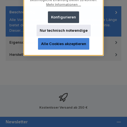
bestmögliche Erfahrung bieten zu können.
Mehr Informationen ...
Beschreibung
Konfigurieren
Alle Vorteile unseres Standardkelchs, aber die kürzere Länge
bietet den Vorteil eines besseren Zugangs zur Mundhöhle.
Dieser…
Mehr
Nur technisch notwendige
Eigenschaften
Alle Cookies akzeptieren
Hersteller
Kostenloser Versand ab 250 €
Newsletter