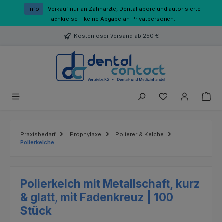
Zum Hauptinhalt springen
Info
Verkauf nur an Zahnärzte, Dentallabore und autorisierte
Fachkreise – keine Abgabe an Privatpersonen.
Kostenloser Versand ab 250 €
Du hast 0 Produk
Praxisbedarf
Prophylaxe
Polierer & Kelche
Polierkelche
Polierkelch mit Metallschaft, kurz
& glatt, mit Fadenkreuz | 100
Stück