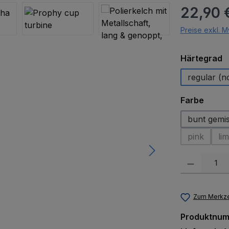
Regulärer Pr
22,90 
Preise exkl. M
a
Härtegrad
regular (n
auswä
Farbe
bunt gemi
pink
lim
(Diese Opt
Produkt Anzah
Zum Merkze
Produktnu