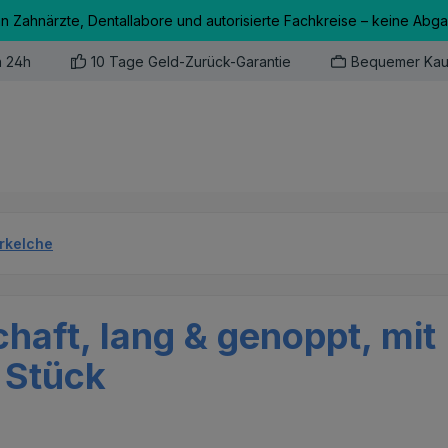
an Zahnärzte, Dentallabore und autorisierte Fachkreise – keine Abg
n 24h
10 Tage Geld-Zurück-Garantie
Bequemer Kau
erkelche
chaft, lang & genoppt, mit
 Stück