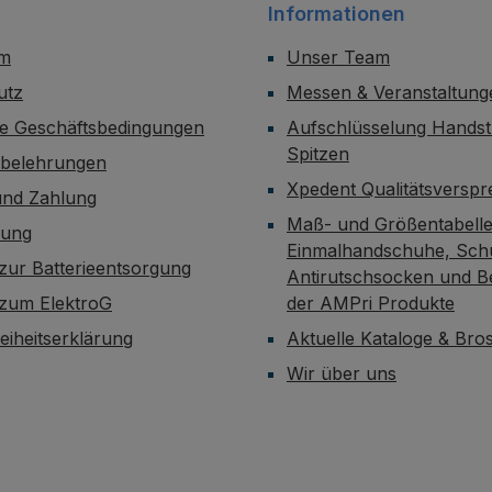
Informationen
um
Unser Team
utz
Messen & Veranstaltung
ne Geschäftsbedingungen
Aufschlüsselung Handst
Spitzen
sbelehrungen
Xpedent Qualitätsversp
und Zahlung
Maß- und Größentabelle
dung
Einmalhandschuhe, Sch
zur Batterieentsorgung
Antirutschsocken und B
 zum ElektroG
der AMPri Produkte
reiheitserklärung
Aktuelle Kataloge & Br
Wir über uns