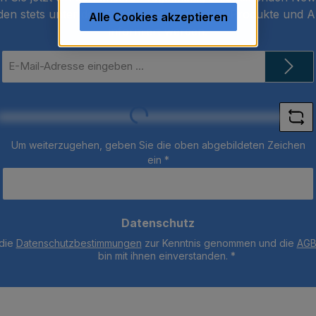
den stets unter den Ersten sein, über neue Produkte und 
Alle Cookies akzeptieren
informiert werden.
E-
Mail-
Adresse
*
Loading...
Um weiterzugehen, geben Sie die oben abgebildeten Zeichen
ein
*
Datenschutz
 die
Datenschutzbestimmungen
zur Kenntnis genommen und die
AG
bin mit ihnen einverstanden.
*