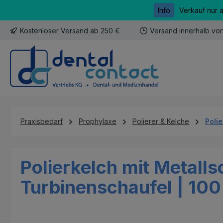
Info
Verkauf nur 
m Hauptinhalt springen
Zur Suche springen
Zur Hauptnavigation springen
Kostenloser Versand ab 250 €
Versand innerhalb vo
Praxisbedarf
Prophylaxe
Polierer & Kelche
Poli
Polierkelch mit Metalls
Turbinenschaufel | 100