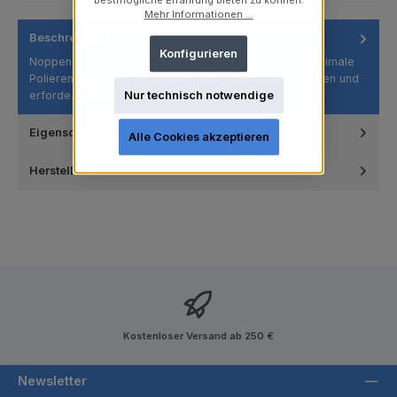
bestmögliche Erfahrung bieten zu können.
Mehr Informationen ...
Beschreibung
Konfigurieren
Noppen auf der Außenfläche optimieren das interproximale
Polieren sowie die Entfernung von Flecken und Biofilmen und
erforde…
Mehr
Nur technisch notwendige
Eigenschaften
Alle Cookies akzeptieren
Hersteller
Kostenloser Versand ab 250 €
Newsletter