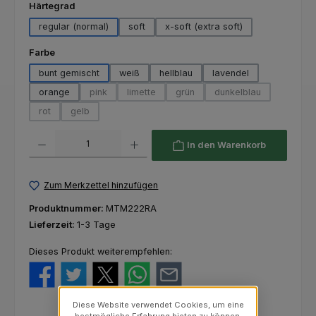
auswählen
Härtegrad
regular (normal)
soft
x-soft (extra soft)
auswählen
Farbe
bunt gemischt
weiß
hellblau
lavendel
orange
pink
limette
grün
dunkelblau
(Diese Option ist zurzeit nicht verfügbar.)
(Diese Option ist zurzeit nicht verfügbar.)
(Diese Option ist zurzeit nicht ver
(Diese Option ist zur
rot
gelb
(Diese Option ist zurzeit nicht verfügbar.)
(Diese Option ist zurzeit nicht verfügbar.)
Produkt Anzahl: Gib den gewünschten Wert ein oder benutze die Schaltfl
In den Warenkorb
Zum Merkzettel hinzufügen
Produktnummer:
MTM222RA
Lieferzeit:
1-3 Tage
Dieses Produkt weiterempfehlen:
Diese Website verwendet Cookies, um eine