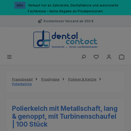
Zum Hauptinhalt springen
Info
Verkauf nur an Zahnärzte, Dentallabore und autorisierte
Fachkreise – keine Abgabe an Privatpersonen.
Kostenloser Versand ab 250 €
Du hast 0 Produk
Praxisbedarf
Prophylaxe
Polierer & Kelche
Polierkelche
Polierkelch mit Metallschaft, lang
& genoppt, mit Turbinenschaufel
| 100 Stück