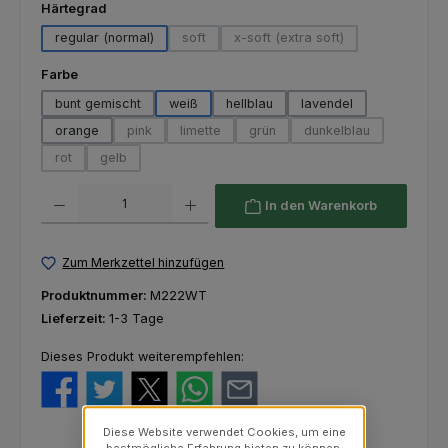
auswählen
Härtegrad
regular (normal)
soft
x-soft (extra soft)
(Diese Option ist zurzeit nicht verfügbar.)
(Diese Option ist zurzeit nich
auswählen
Farbe
bunt gemischt
weiß
hellblau
lavendel
orange
pink
limette
grün
dunkelblau
(Diese Option ist zurzeit nicht verfügbar.)
(Diese Option ist zurzeit nicht verfügbar.)
(Diese Option ist zurzeit nicht ver
(Diese Option ist zur
rot
gelb
(Diese Option ist zurzeit nicht verfügbar.)
(Diese Option ist zurzeit nicht verfügbar.)
Produkt Anzahl: Gib den gewünschten Wert ein oder benutze die Schaltfl
In den Warenkorb
Zum Merkzettel hinzufügen
Produktnummer:
M222WT
Lieferzeit:
1-3 Tage
Dieses Produkt weiterempfehlen:
Diese Website verwendet Cookies, um eine