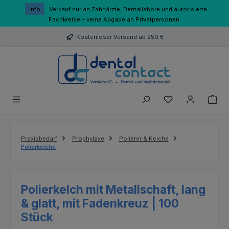
Zum Hauptinhalt springen
Info
Verkauf nur an Zahnärzte, Dentallabore und autorisierte
Fachkreise – keine Abgabe an Privatpersonen.
Kostenloser Versand ab 250 €
Du hast 0 Produk
Praxisbedarf
Prophylaxe
Polierer & Kelche
Polierkelche
Polierkelch mit Metallschaft, lang
& glatt, mit Fadenkreuz | 100
Stück