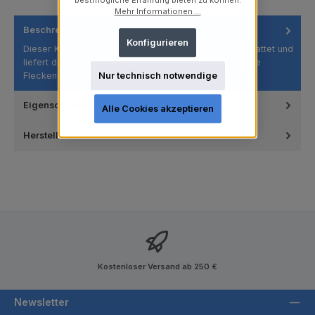
bestmögliche Erfahrung bieten zu können.
Mehr Informationen ...
Beschreibung
Konfigurieren
Dieser Kelch ist mit 4 Stegen und Innenrippen ausgestattet und
liefert die optimale Menge an Prophylaxepaste, um die
Flecken…
Mehr
Nur technisch notwendige
Eigenschaften
Alle Cookies akzeptieren
Hersteller
Kostenloser Versand ab 250 €
Newsletter