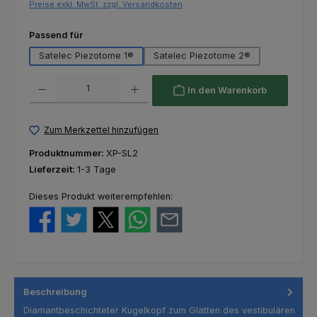
Preise exkl. MwSt. zzgl. Versandkosten
auswählen
Passend für
Satelec Piezotome 1®
Satelec Piezotome 2®
Produkt Anzahl: Gib den gewünschten Wert ein oder benutze die Schaltfl
In den Warenkorb
Zum Merkzettel hinzufügen
Produktnummer:
XP-SL2
Lieferzeit:
1-3 Tage
Dieses Produkt weiterempfehlen:
Beschreibung
Diamantbeschichteter Kugelkopf zum Glätten des vestibulären