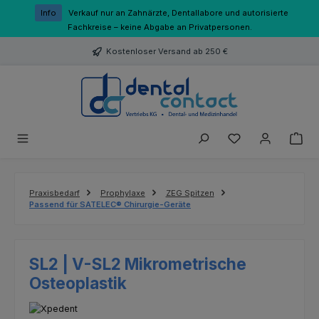
Zum Hauptinhalt springen
Info
Verkauf nur an Zahnärzte, Dentallabore und autorisierte
Fachkreise – keine Abgabe an Privatpersonen.
Kostenloser Versand ab 250 €
Du hast 0 Produk
Praxisbedarf
Prophylaxe
ZEG Spitzen
Passend für SATELEC® Chirurgie-Geräte
SL2 | V-SL2 Mikrometrische
Osteoplastik