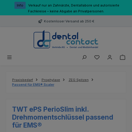
Zum Hauptinhalt springen
Info
Verkauf nur an Zahnärzte, Dentallabore und autorisierte
Fachkreise – keine Abgabe an Privatpersonen.
Kostenloser Versand ab 250 €
Du hast 0 Produk
Praxisbedarf
Prophylaxe
ZEG Spitzen
Passend für EMS® Scaler
TWT ePS PerioSlim inkl.
Drehmomentschlüssel passend
für EMS®