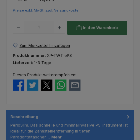
Preise exkl. MwSt. zzgl. Versandkosten
Produkt Anzahl: Gib den gewünschten Wert ein oder benutze die Schaltfl
In den Warenkorb
Zum Merkzettel hinzufügen
Produktnummer:
XP-TWT ePS
Lieferzeit:
1-3 Tage
Dieses Produkt weiterempfehlen:
Beschreibung
PerioSlim. Das schnelle und minimalinvasive PS-Instrument ist
ideal für die Zahnsteinentfernung in tiefen
Parodontaltaschen…
Mehr