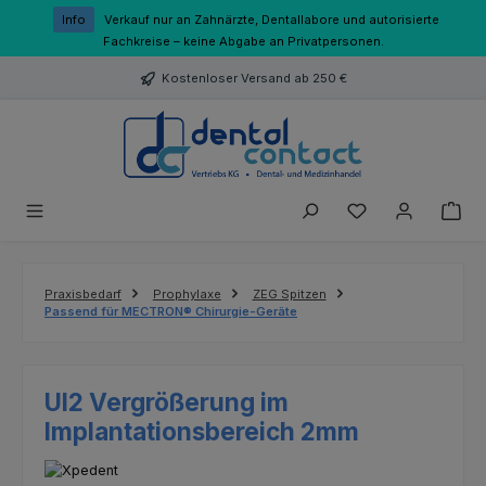
Zum Hauptinhalt springen
Info
Verkauf nur an Zahnärzte, Dentallabore und autorisierte
Fachkreise – keine Abgabe an Privatpersonen.
Kostenloser Versand ab 250 €
Du hast 0 Produk
Praxisbedarf
Prophylaxe
ZEG Spitzen
Passend für MECTRON® Chirurgie-Geräte
UI2 Vergrößerung im
Implantationsbereich 2mm