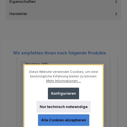
Eigenschaften
Hersteller
Produktgalerie überspringen
Wir empfehlen Ihnen noch folgende Produkte
Diese Website verwendet Cookies, um eine
bestmögliche Erfahrung bieten zu können.
Mehr Informationen ...
Konfigurieren
Nur technisch notwendige
Alle Cookies akzeptieren
Drehmomentschlüssel passend für