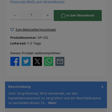
Preise exkl. MwSt. zzgl. Versandkosten
Produkt Anzahl: Gib den gewünschten Wert ein oder benutze die Schaltfl
In den Warenkorb
Zum Merkzettel hinzufügen
Produktnummer:
XP-UI2
Lieferzeit:
1-3 Tage
Dieses Produkt weiterempfehlen:
Beschreibung
2mm Vergrößerung. Wird verwendet, um den
Implantationsbereich zu vergrößern und ein Weichteiltrauma
zu vermeiden.Nickel-Tit…
Mehr