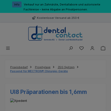
Zum Hauptinhalt springen
Info
Verkauf nur an Zahnärzte, Dentallabore und autorisierte
Fachkreise – keine Abgabe an Privatpersonen.
Kostenloser Versand ab 250 €
Du hast 0 Produk
Praxisbedarf
Prophylaxe
ZEG Spitzen
Passend für MECTRON® Chirurgie-Geräte
UI8 Präparationen bis 1,6mm