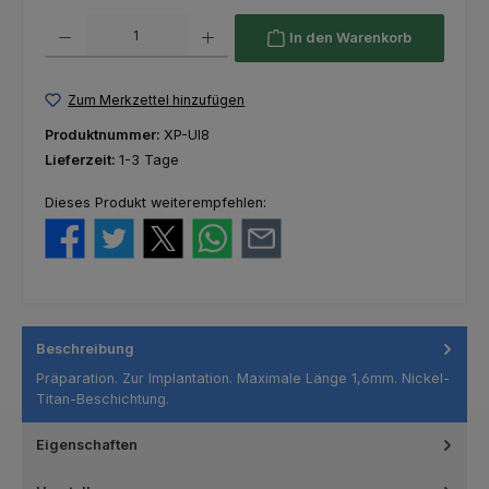
Produkt Anzahl: Gib den gewünschten Wert ein oder benutze die Schaltfl
In den Warenkorb
Zum Merkzettel hinzufügen
Produktnummer:
XP-UI8
Lieferzeit:
1-3 Tage
Dieses Produkt weiterempfehlen:
Beschreibung
Präparation. Zur Implantation. Maximale Länge 1,6mm. Nickel-
Titan-Beschichtung.
Eigenschaften