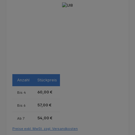
Bildergalerie überspringen
Anzahl
Stückpreis
60,00 €
Bis
4
57,00 €
Bis
6
54,00 €
Ab
7
Preise exkl. MwSt. zzgl. Versandkosten