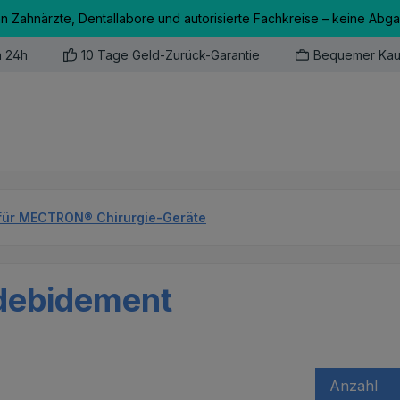
an Zahnärzte, Dentallabore und autorisierte Fachkreise – keine Abg
n 24h
10 Tage Geld-Zurück-Garantie
Bequemer Kau
für MECTRON® Chirurgie-Geräte
debidement
Anzahl