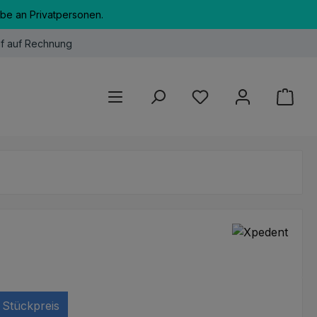
abe an Privatpersonen.
f auf Rechnung
Du hast 0 Produkte au
Stückpreis