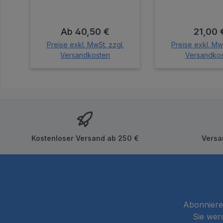
Regulärer Preis:
Regulär
Ab
40,50 €
21,00 
Preise exkl. MwSt. zzgl.
Preise exkl. MwS
Versandkosten
Versandko
In den Wa
Kostenloser Versand ab 250 €
Versa
Abonnieren
Sie wer