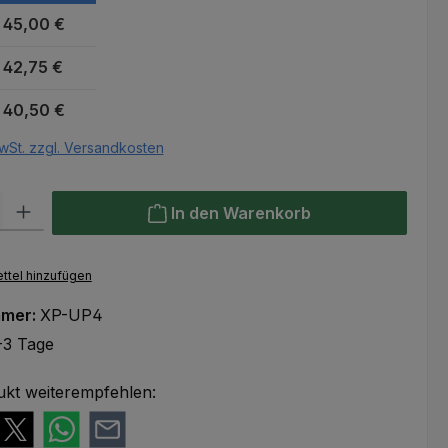
45,00 €
42,75 €
40,50 €
wSt. zzgl. Versandkosten
l: Gib den gewünschten Wert ein oder benutze die Schaltflächen um
In den Warenkorb
ttel hinzufügen
mmer:
XP-UP4
-3 Tage
ukt weiterempfehlen: