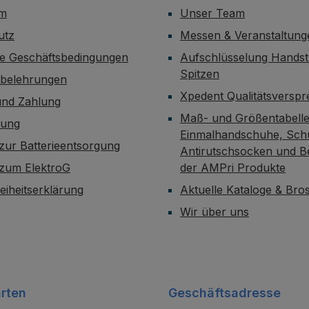
um
Unser Team
utz
Messen & Veranstaltung
ne Geschäftsbedingungen
Aufschlüsselung Handst
Spitzen
sbelehrungen
Xpedent Qualitätsversp
und Zahlung
Maß- und Größentabelle
dung
Einmalhandschuhe, Sch
zur Batterieentsorgung
Antirutschsocken und B
 zum ElektroG
der AMPri Produkte
reiheitserklärung
Aktuelle Kataloge & Br
Wir über uns
rten
Geschäftsadresse