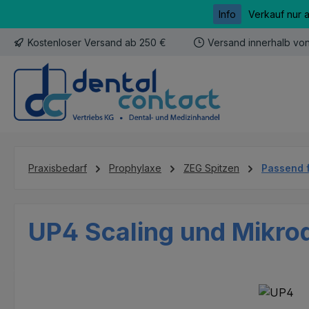
Info
Verkauf nur 
m Hauptinhalt springen
Zur Suche springen
Zur Hauptnavigation springen
Kostenloser Versand ab 250 €
Versand innerhalb vo
Praxisbedarf
Prophylaxe
ZEG Spitzen
Passend 
UP4 Scaling und Mikro
Bildergalerie überspringen