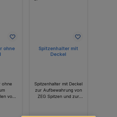
er ohne
Spitzenhalter mit
l
Deckel
r ohne
Spitzenhalter mit Deckel
zum
zur Aufbewahrung von
len von
ZEG Spitzen und zur
itzensets.
Zusammenstellung von
Spitzensets.