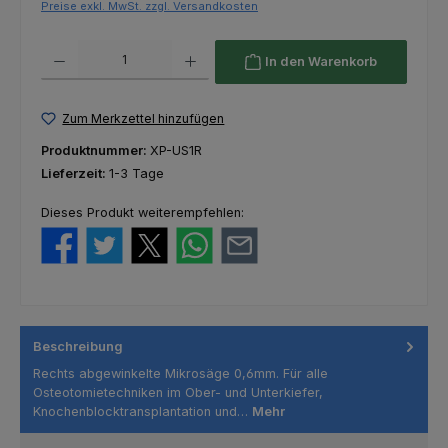
Preise exkl. MwSt. zzgl. Versandkosten
Produkt Anzahl: Gib den gewünschten Wert ein oder benutze die Schaltfl
In den Warenkorb
Zum Merkzettel hinzufügen
Produktnummer:
XP-US1R
Lieferzeit:
1-3 Tage
Dieses Produkt weiterempfehlen:
Beschreibung
Rechts abgewinkelte Mikrosäge 0,6mm. Für alle
Osteotomietechniken im Ober- und Unterkiefer,
Knochenblocktransplantation und…
Mehr