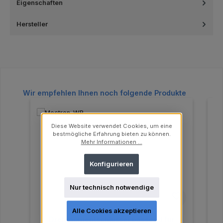
Eigenschaften
Hersteller
Produktgalerie überspringen
Wir empfehlen Ihnen noch folgende Produkte
Diese Website verwendet Cookies, um eine
bestmögliche Erfahrung bieten zu können.
Mehr Informationen ...
Konfigurieren
Nur technisch notwendige
Alle Cookies akzeptieren
Drehmomentschlüssel passend für