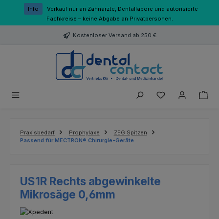
Zum Hauptinhalt springen
Info
Verkauf nur an Zahnärzte, Dentallabore und autorisierte
Fachkreise – keine Abgabe an Privatpersonen.
Kostenloser Versand ab 250 €
Du hast 0 Produk
Praxisbedarf
Prophylaxe
ZEG Spitzen
Passend für MECTRON® Chirurgie-Geräte
US1R Rechts abgewinkelte
Mikrosäge 0,6mm