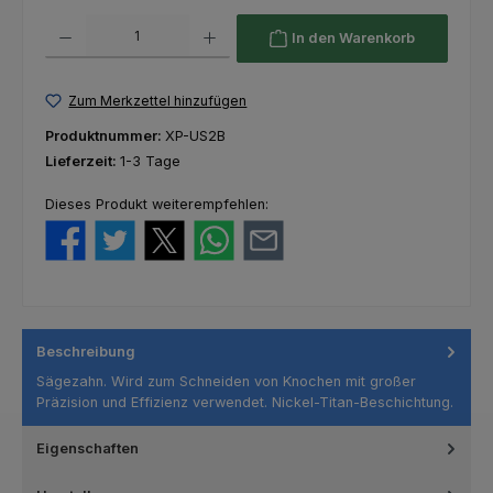
Produkt Anzahl: Gib den gewünschten Wert ein oder benutze die Schaltfl
In den Warenkorb
Zum Merkzettel hinzufügen
Produktnummer:
XP-US2B
Lieferzeit:
1-3 Tage
Dieses Produkt weiterempfehlen:
Beschreibung
Sägezahn. Wird zum Schneiden von Knochen mit großer
Präzision und Effizienz verwendet. Nickel-Titan-Beschichtung.
Eigenschaften