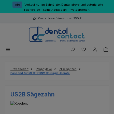
Zum Hauptinhalt springen
Info
Verkauf nur an Zahnärzte, Dentallabore und autorisierte
Fachkreise – keine Abgabe an Privatpersonen.
Kostenloser Versand ab 250 €
Du hast 0 Produk
Praxisbedarf
Prophylaxe
ZEG Spitzen
Passend für MECTRON® Chirurgie-Geräte
US2B Sägezahn