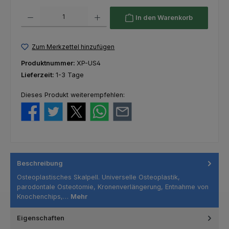
Produkt Anzahl: Gib den gewünschten Wert ein oder benutze die Schaltfl
In den Warenkorb
Zum Merkzettel hinzufügen
Produktnummer:
XP-US4
Lieferzeit:
1-3 Tage
Dieses Produkt weiterempfehlen:
Beschreibung
Osteoplastisches Skalpell. Universelle Osteoplastik,
parodontale Osteotomie, Kronenverlängerung, Entnahme von
Knochenchips,…
Mehr
Eigenschaften