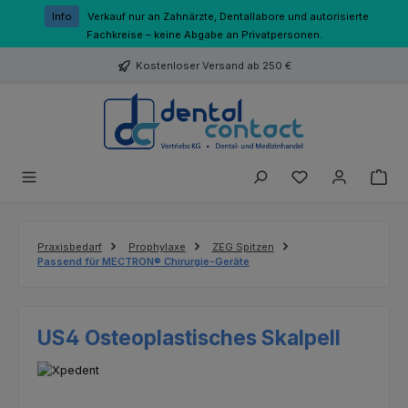
Zum Hauptinhalt springen
Info
Verkauf nur an Zahnärzte, Dentallabore und autorisierte
Fachkreise – keine Abgabe an Privatpersonen.
Kostenloser Versand ab 250 €
Du hast 0 Produk
Praxisbedarf
Prophylaxe
ZEG Spitzen
Passend für MECTRON® Chirurgie-Geräte
US4 Osteoplastisches Skalpell